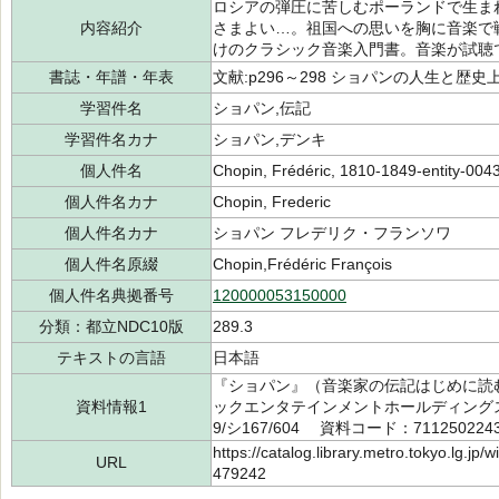
ロシアの弾圧に苦しむポーランドで生ま
内容紹介
さまよい…。祖国への思いを胸に音楽で
けのクラシック音楽入門書。音楽が試聴
書誌・年譜・年表
文献:p296～298 ショパンの人生と歴史上
学習件名
ショパン,伝記
学習件名カナ
ショパン,デンキ
個人件名
Chopin, Frédéric, 1810-1849-entity-00
個人件名カナ
Chopin, Frederic
個人件名カナ
ショパン フレデリク・フランソワ
個人件名原綴
Chopin,Frédéric François
個人件名典拠番号
120000053150000
分類：都立NDC10版
289.3
テキストの言語
日本語
『ショパン』（音楽家の伝記はじめに読
資料情報1
ックエンタテインメントホールディングス 
9/シ167/604 資料コード：711250224
https://catalog.library.metro.tokyo.lg.jp
URL
479242