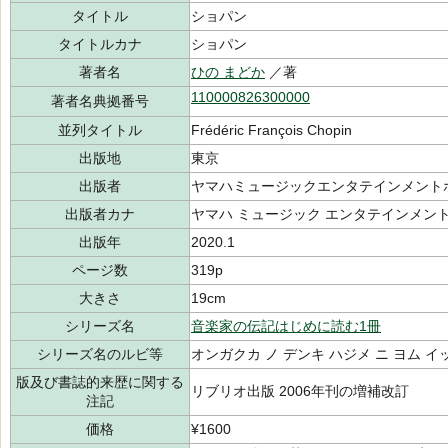
タイトル
ショパン
タイトルカナ
ショパン
著者名
ひの まどか
／著
110000826300000
著者名典拠番号
並列タイトル
Frédéric François Chopin
出版地
東京
出版者
ヤマハミュージックエンタテインメント
出版者カナ
ヤマハ ミュージック エンタテインメン
出版年
2020.1
ページ数
319p
大きさ
19cm
シリーズ名
音楽家の伝記はじめに読む1冊
シリーズ名のルビ等
オンガクカ ノ デンキ ハジメ ニ ヨム イ
版及び書誌的来歴に関する
リブリオ出版 2006年刊の増補改訂
注記
価格
¥1600