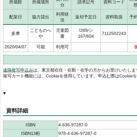
所蔵館
所蔵場所
請求記号
資料コード
分
利用状
配架日
協力貸出
返却予定日
資料取扱
予
況
こどものへ
児童図
/289/シ
多摩
7112502243
や
書
167/604
2020/04/07
可能
利用可
0
遠隔複写申込み
は、東京都在住・在勤・在学の方からお受けいたしま
複写カート機能には、Cookieを使用しています。申込む際はCooki
資料詳細
ISBN
4-636-97287-0
ISBN13桁
978-4-636-97287-0