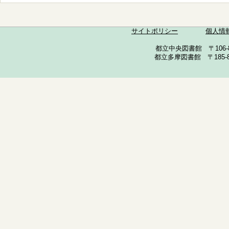
サイトポリシー
個人情
都立中央図書館 〒106-857
都立多摩図書館 〒185-852