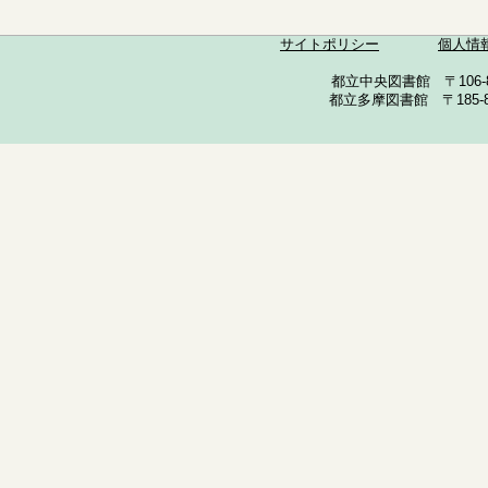
サイトポリシー
個人情
都立中央図書館 〒106-857
都立多摩図書館 〒185-852