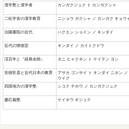
漢学塾と漢学者
カンガクジュク ト カンガクシャ
二松学舎の漢学教育
ニショウ ガクシャ ノ カンガク キョウ
泊園書院の近代
ハクエン ショイン ノ キンダイ
近代の懐徳堂
キンダイ ノ カイトクドウ
渓百年と『経典余師』
タニ ヒャクネン ト ケイテン ヨシ
安積艮斎と近代日本の教育
アサカ ゴンサイ ト キンダイ ニホン ノ
ウイク
四国地方の漢学塾
シコク チホウ ノ カンガクジュク
慶応義塾
ケイオウ ギジュク