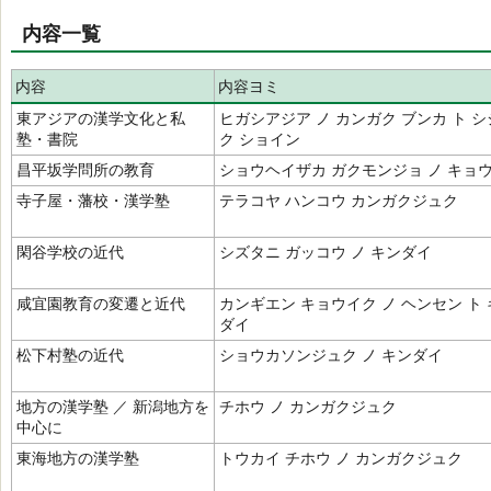
内容一覧
内容
内容ヨミ
東アジアの漢学文化と私
ヒガシアジア ノ カンガク ブンカ ト 
塾・書院
ク ショイン
昌平坂学問所の教育
ショウヘイザカ ガクモンジョ ノ キョ
寺子屋・藩校・漢学塾
テラコヤ ハンコウ カンガクジュク
閑谷学校の近代
シズタニ ガッコウ ノ キンダイ
咸宜園教育の変遷と近代
カンギエン キョウイク ノ ヘンセン ト
ダイ
松下村塾の近代
ショウカソンジュク ノ キンダイ
地方の漢学塾 ／ 新潟地方を
チホウ ノ カンガクジュク
中心に
東海地方の漢学塾
トウカイ チホウ ノ カンガクジュク