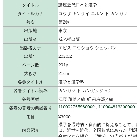
タイトル
講座近代日本と漢学
タイトルカナ
コウザ キンダイ ニホン ト カンガク
巻次
第2巻
出版地
東京
出版者
戎光祥出版
出版者カナ
エビス コウショウ シュッパン
出版年
2020.2
ページ数
291p
大きさ
21cm
各巻タイトル
漢学と漢学塾
各巻タイトル読み
カンガク ト カンガクジュク
各巻著者
江藤 茂博／編,町 泉寿郎／編
110002765960000
,
110004813200000
各巻の著者の典拠番号
価格
¥3000
漢学を通時的・多面的に捉えることで、
内容紹介
は、近世～近代、全国各地にあった「私
身者などを紹介。「漢学」の広がりと連