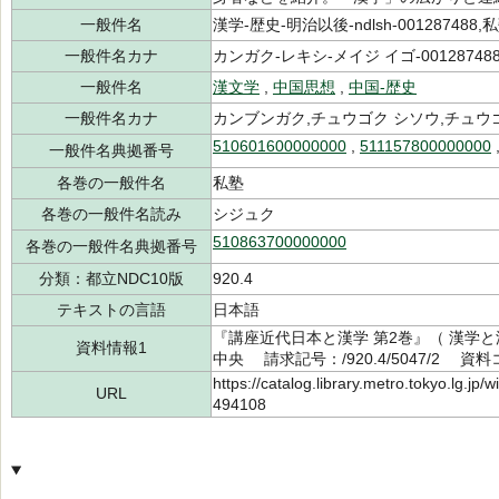
一般件名
漢学-歴史-明治以後-ndlsh-001287488,私塾
一般件名カナ
カンガク-レキシ-メイジ イゴ-001287488
一般件名
漢文学
,
中国思想
,
中国-歴史
一般件名カナ
カンブンガク,チュウゴク シソウ,チュウ
510601600000000
,
511157800000000
一般件名典拠番号
各巻の一般件名
私塾
各巻の一般件名読み
シジュク
510863700000000
各巻の一般件名典拠番号
分類：都立NDC10版
920.4
テキストの言語
日本語
『講座近代日本と漢学 第2巻』（ 漢学と
資料情報1
中央 請求記号：/920.4/5047/2 資料コ
https://catalog.library.metro.tokyo.lg.jp
URL
494108