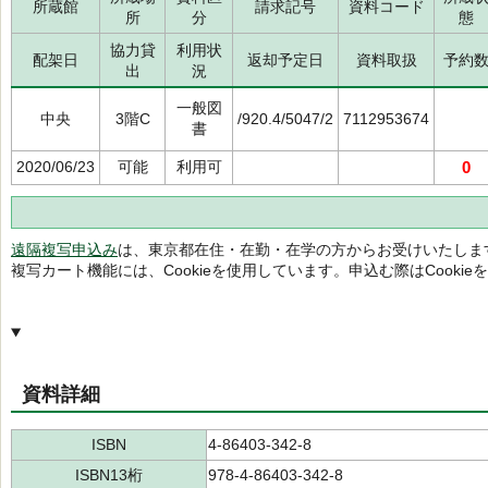
所蔵館
請求記号
資料コード
所
分
態
協力貸
利用状
配架日
返却予定日
資料取扱
予約
出
況
一般図
中央
3階C
/920.4/5047/2
7112953674
書
2020/06/23
可能
利用可
0
遠隔複写申込み
は、東京都在住・在勤・在学の方からお受けいたしま
複写カート機能には、Cookieを使用しています。申込む際はCooki
資料詳細
ISBN
4-86403-342-8
ISBN13桁
978-4-86403-342-8