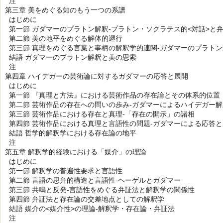
注
第三章 美をめぐる知のもう一つの系譜
はじめに
第一節 ガダマーのプラトン解釈-プラトン・ソクラテス的<対話>と
第二節 美の地平をめぐる解体的遡行
第三節 真理をめぐる言葉と事柄の解釈学的連関-ガダマーのプラト
結語 ガダマーのプラトン解釈と美の思索
注
第四章 ハイデガーの芸術論に対するガダマーの応答と展開
はじめに
第一節 『真理と方法』における芸術作品の存在論とその体系的位置
第二節 芸術作品の存在への問いの歩み-ガダマーによるハイデガー解
第三節 芸術作品における存在と真理-「存在の開示」の諸相
第四節 芸術作品における真理と言語性の問題-ガダマーによる応答と
結語 哲学的解釈学における存在論の地平
注
第五章 解釈学的経験における「媒介」の理論
はじめに
第一節 解釈学の普遍性要求と言語性
第二節 言語の思弁的構造と言語性-ヘーゲルとガダマー
第三節 共鳴と反発-言語性をめぐる弁証法と解釈学の関係性
第四節 弁証法と存在論の交差地点としての解釈学
結語 媒介の<媒介性>の理論-解釈学・存在論・弁証法
注