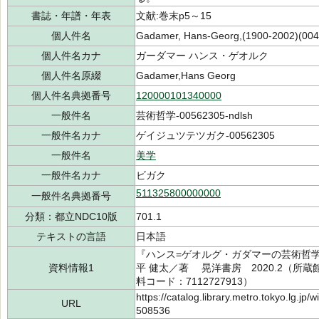
書誌・年譜・年表
文献:巻末p5～15
個人件名
Gadamer, Hans-Georg,(1900-2002)(004
個人件名カナ
ガーダマー ハンス・ゲオルク
個人件名原綴
Gadamer,Hans Georg
個人件名典拠番号
120000101340000
一般件名
芸術哲学-00562305-ndlsh
一般件名カナ
ゲイジュツテツガク-00562305
一般件名
美学
一般件名カナ
ビガク
511325800000000
一般件名典拠番号
分類：都立NDC10版
701.1
テキストの言語
日本語
『ハンス=ゲオルグ・ガダマーの芸術哲
資料情報1
平 健太／著 晃洋書房 2020.2（所蔵館：
料コード：7112727913）
https://catalog.library.metro.tokyo.lg.jp
URL
508536