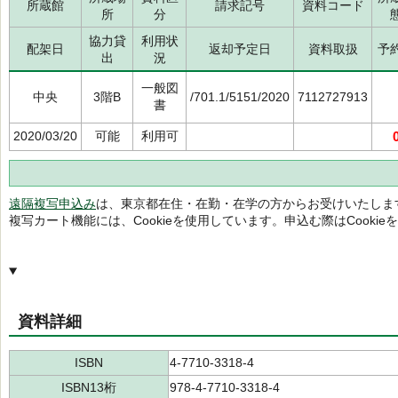
所蔵館
請求記号
資料コード
所
分
協力貸
利用状
配架日
返却予定日
資料取扱
予
出
況
一般図
中央
3階B
/701.1/5151/2020
7112727913
書
2020/03/20
可能
利用可
遠隔複写申込み
は、東京都在住・在勤・在学の方からお受けいたしま
複写カート機能には、Cookieを使用しています。申込む際はCooki
資料詳細
ISBN
4-7710-3318-4
ISBN13桁
978-4-7710-3318-4