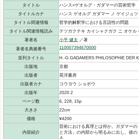
タイトル
ハンス=ゲオルグ・ガダマーの芸術哲学
タイトルカナ
ハンス ゲオルグ ガダマー ノ ゲイジュツ
タイトル関連情報
哲学的解釈学における言語性の問題
タイトル関連情報読み
テツガクテキ カイシャクガク ニ オケル 
著者名
小平 健太
／著
110007394670000
著者名典拠番号
並列タイトル
H.‐G.GADAMERS PHILOSOPHIE DER 
出版地
京都
出版者
晃洋書房
出版者カナ
コウヨウ ショボウ
出版年
2020.2
ページ数
6, 228, 15p
大きさ
22cm
価格
¥4200
芸術における真理とは何か。ガダマーの
内容紹介
と方法」の内部から明るみに出し、彼の
る。