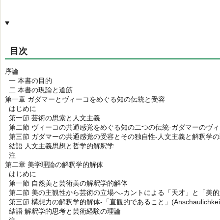
目次
序論
一 本書の目的
二 本書の現論と道筋
第一章 ガダマーとヴィーコをめぐる知の伝統と受容
はじめに
第一節 芸術の思索と人文主義
第二節 ヴィーコの共通感覚をめぐる知の二つの伝統-ガダマーのヴ
第三節 ガダマーの共通感覚の受容とその独自性-人文主義と解釈学の
結語 人文主義思想と哲学的解釈学
注
第二章 美学理論の解釈学的解体
はじめに
第一節 自然美と芸術美の解釈学的解体
第二節 美の主観性から芸術の立場へ-カントによる「天才」と「美
第三節 構想力の解釈学的解体-「直観的であること」(Anschaulichkei
結語 解釈学的思考と芸術経験の理論