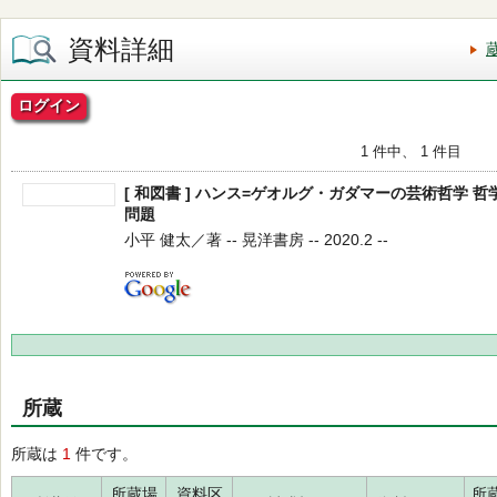
資料詳細
ログイン
1 件中、 1 件目
[ 和図書 ] ハンス=ゲオルグ・ガダマーの芸術哲学 
問題
小平 健太／著 -- 晃洋書房 -- 2020.2 --
所蔵
所蔵は
1
件です。
所蔵場
資料区
所