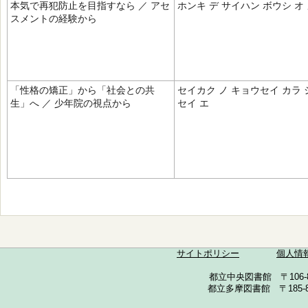
本気で再犯防止を目指すなら ／ アセ
ホンキ デ サイハン ボウシ オ
スメントの経験から
「性格の矯正」から「社会との共
セイカク ノ キョウセイ カラ 
生」へ ／ 少年院の視点から
セイ エ
サイトポリシー
個人情
都立中央図書館 〒106-857
都立多摩図書館 〒185-852