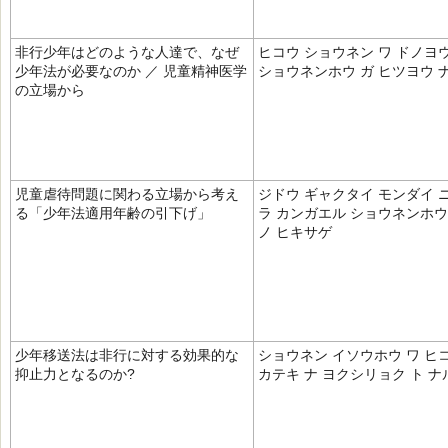
非行少年はどのような人達で、なぜ
ヒコウ ショウネン ワ ドノヨウ
少年法が必要なのか ／ 児童精神医学
ショウネンホウ ガ ヒツヨウ 
の立場から
児童虐待問題に関わる立場から考え
ジドウ ギャクタイ モンダイ ニ
る「少年法適用年齢の引下げ」
ラ カンガエル ショウネンホウ
ノ ヒキサゲ
少年移送法は非行に対する効果的な
ショウネン イソウホウ ワ ヒコ
抑止力となるのか?
カテキ ナ ヨクシリョク ト ナ