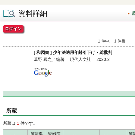
資料詳細
ログイン
1 件中、 1 件目
[ 和図書 ] 少年法適用年齢引下げ・総批判
葛野 尋之／編著 -- 現代人文社 -- 2020.2 --
所蔵
所蔵は
1
件です。
所蔵場
資料区
所