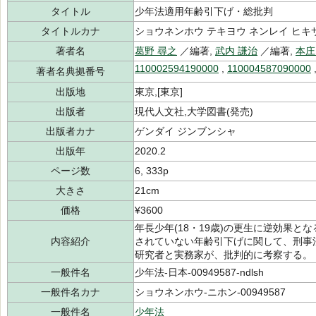
タイトル
少年法適用年齢引下げ・総批判
タイトルカナ
ショウネンホウ テキヨウ ネンレイ ヒキ
著者名
葛野 尋之
／編著,
武内 謙治
／編著,
本庄
110002594190000
,
110004587090000
著者名典拠番号
出版地
東京,[東京]
出版者
現代人文社,大学図書(発売)
出版者カナ
ゲンダイ ジンブンシャ
出版年
2020.2
ページ数
6, 333p
大きさ
21cm
価格
¥3600
年長少年(18・19歳)の更生に逆効果
内容紹介
されていない年齢引下げに関して、刑事
研究者と実務家が、批判的に考察する。
一般件名
少年法-日本-00949587-ndlsh
一般件名カナ
ショウネンホウ-ニホン-00949587
一般件名
少年法