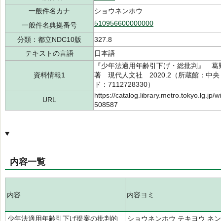
一般件名カナ
ショウネンホウ
510956600000000
一般件名典拠番号
分類：都立NDC10版
327.8
テキストの言語
日本語
『少年法適用年齢引下げ・総批判』 葛野 尋
資料情報1
著 現代人文社 2020.2（所蔵館：中央 請
ド：7112728330）
https://catalog.library.metro.tokyo.lg.jp
URL
508587
内容一覧
内容
内容ヨミ
少年法適用年齢引下げ提案の批判的
ショウネンホウ テキヨウ ネン