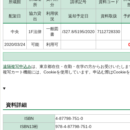
所蔵館
請求記号
資料コード
所
分
協力貸
利用状
配架日
返却予定日
資料取扱
予
出
況
一般図
中央
1F法律
/327.8/5195/2020
7112728330
書
2020/03/24
可能
利用可
遠隔複写申込み
は、東京都在住・在勤・在学の方からお受けいたしま
複写カート機能には、Cookieを使用しています。申込む際はCooki
資料詳細
ISBN
4-87798-751-0
ISBN13桁
978-4-87798-751-0