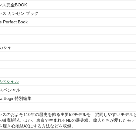
ス完全BOOK
ス カンゼン ブック
 Perfect Book
ンカシャ
スペシャル
 スペシャル
aLa Begin特別編集
ンスのおよそ110年の歴史を飾る主要52モデルを、混同しやすいモデル
ら徹底解説。ほか、東京で生まれるNBの最先端、偉人たちが愛したモデ
Bを履き心地MAXにする方法などを収録。