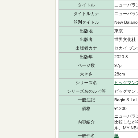
タイトル
ニューバラン
タイトルカナ
ニューバラン
並列タイトル
New Balance
出版地
東京
出版者
世界文化社
出版者カナ
セカイ ブ
出版年
2020.3
ページ数
97p
大きさ
28cm
シリーズ名
ビッグマン
シリーズ名のルビ等
ビッグマン
一般注記
Begin & L
価格
¥1200
ニューバラ
内容紹介
比較しなが
ル、MY N
一般件名
靴