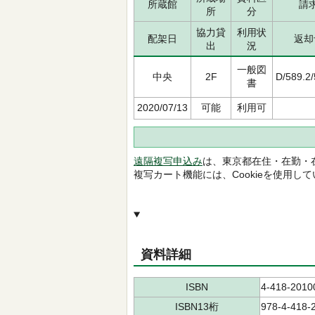
所蔵館
請
所
分
協力貸
利用状
配架日
返却
出
況
一般図
中央
2F
D/589.2
書
2020/07/13
可能
利用可
遠隔複写申込み
は、東京都在住・在勤・
複写カート機能には、Cookieを使用し
資料詳細
ISBN
4-418-2010
ISBN13桁
978-4-418-