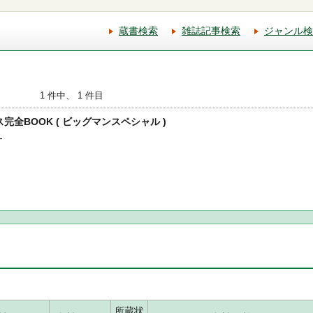
蔵書検索
雑誌記事検索
ジャンル検
1 件中、 1 件目
ス完全BOOK ( ビッグマンスペシャル )
-
所蔵状