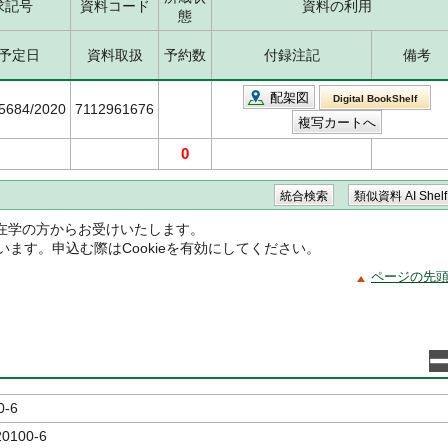
求記号
資料コード
資料の利用
態
予定日
資料取扱
予約数
付録注記
備考
配架図
Digital BookShelf
/5684/2020
7112961676
0
在学の方からお受けいたします。
ています。申込む際はCookieを有効にしてください。
ページの先
0-6
20100-6