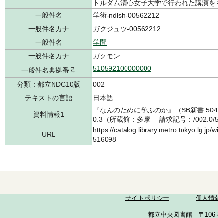
トルダム清心女子大学で行われた講演を
一般件名
学術-ndlsh-00562212
一般件名カナ
ガクジュツ-00562212
一般件名
学問
一般件名カナ
ガクモン
510592100000000
一般件名典拠番号
分類：都立NDC10版
002
テキストの言語
日本語
『なんのために学ぶのか』（SB新書 50
資料情報1
0.3（所蔵館：多摩 請求記号：/002.0/52
https://catalog.library.metro.tokyo.lg.jp
URL
516098
サイトポリシー
個人情
都立中央図書館 〒106-857