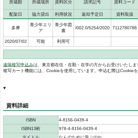
所蔵館
所蔵場所
資料区分
請求記号
資料コード
配架日
協力貸出
利用状況
返却予定日
資料取扱
青少年エリ
青少年図
多摩
/002.0/5254/2020
7112780788
ア
書
2020/07/02
可能
利用可
遠隔複写申込み
は、東京都在住・在勤・在学の方からお受けいたしま
複写カート機能には、Cookieを使用しています。申込む際はCooki
資料詳細
ISBN
4-8156-0439-4
ISBN13桁
978-4-8156-0439-4
タイトル
なんのために学ぶのか