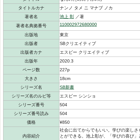
タイトルカナ
ナンノ タメ ニ マナブ ノカ
著者名
池上 彰
／著
110002972680000
著者名典拠番号
出版地
東京
出版者
SBクリエイティブ
出版者カナ
エスビー クリエイティブ
出版年
2020.3
ページ数
227p
大きさ
18cm
シリーズ名
SB新書
シリーズ名のルビ等
エスビー シンショ
シリーズ番号
504
シリーズ番号読み
504
価格
¥850
社会に出てからでもいい。学びの楽しさ
内容紹介
とができる。池上彰が、「学びの喜び」と