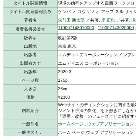
タイトル関連情報
現場の効率をアップする最新ワークフロ
タイトル関連情報読み
ゲンバ ノ コウリツ オ アップ スル サイ
著者名
栄前田 勝太郎
／共著,
岸 正也
／共著,
滝
110007143010000
,
110007143020000
著者名典拠番号
版表示
改訂第2版
出版地
東京,東京
出版者
エムディエヌコーポレーション,インプレス
出版者カナ
エムディエヌ コーポレーション
出版年
2020.3
ページ数
175p
大きさ
26cm
価格
¥2300
Webサイトのディレクションに関する
内容紹介
ジメント手法の変化」を下敷きにしなが
「運用・改善」のフェーズごとに紹介す
一般件名
ホームページ
,
ウェブアプリケーション
一般件名カナ
ホーム ページ,ウェブ アプリケーション