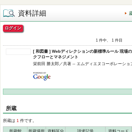
資料詳細
ログイン
1 件中、 1 件目
[ 和図書 ] Webディレクションの新標準ルール 現
クフローとマネジメント
栄前田 勝太郎／共著 -- エムディエヌコーポレーション -- 
所蔵
所蔵は
1
件です。
所蔵館
所蔵場所
資料区分
請求記号
資料コード