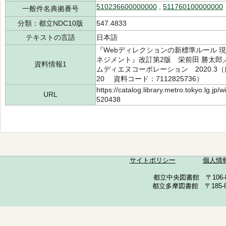
510236600000000
,
511760100000000
一般件名典拠番号
分類：都立NDC10版
547.4833
テキストの言語
日本語
『Webディレクションの新標準ルール 
ネジメント』改訂第2版 栄前田 勝太郎／共
資料情報1
ムディエヌコーポレーション 2020.3（所蔵
20 資料コード：7112825736）
https://catalog.library.metro.tokyo.lg.jp
URL
520438
サイトポリシー
個人情
都立中央図書館 〒106-857
都立多摩図書館 〒185-852