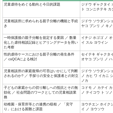
児童虐待をめぐる動向と今日的課題
ジドウ ギャクタイ 
ト コンニチテキ カ
児童相談所に求められる親子分離の機能と手続
ジドウ ソウダンショ
き
ヤコ ブンリ ノ キノ
一時保護後の親子分離を規定する要因 ／ 数量
イチジ ホゴゴ ノ オ
化した虐待相談記録とヒアリングデータを用い
イ スル ヨウイン
た考察
性的虐待ケースにおける親子分離の発生条件
セイテキ ギャクタイ
／ csQCAによる検討
オヤコ ブンリ ノ 
児童相談所の家庭復帰の可否はいかにして判断
ジドウ ソウダンショ
されるのか? ／ 手探りの安全と保護者との対立
ノ カヒ ワ イカニ 
ノカ
子どもの家庭からの切り離しへの抵抗とその無
コドモ ノ カテイ カ
効化 ／ 社会問題のワークとしての児童相談業
ノ テイコウ ト ソ
務
幼稚園・保育所等との連携の様相 ／ 「見守
ヨウチエン ホイクシ
り」における困難と課題
イ ノ ヨウソウ