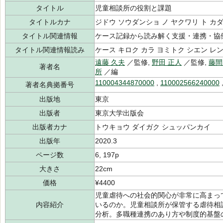
タイトル
児童相談所の役割と課題
タイトルカナ
ジドウ ソウダンショ ノ ヤクワリ ト カ
タイトル関連情報
ケース記録から読み解く支援・連携・協
タイトル関連情報読み
ケース キロク カラ ヨミトク シエン レ
遠藤 久夫
／監修,
野田 正人
／監修,
藤間
著者名
所
／編
110004344870000
,
110002566240000
著者名典拠番号
出版地
東京
出版者
東京大学出版会
出版者カナ
トウキョウ ダイガク シュッパンカイ
出版年
2020.3
ページ数
6, 197p
大きさ
22cm
価格
¥4400
児童虐待への社会的関心が非常に高まっ
内容紹介
いるのか。児童相談所が保管する虐待相
分析。多職種連携のあり方や制度的基盤