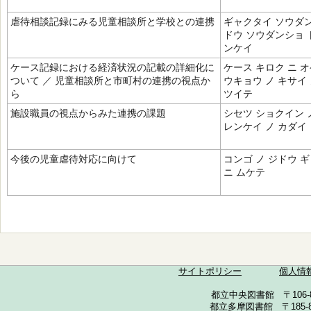
虐待相談記録にみる児童相談所と学校との連携
ギャクタイ ソウダン
ドウ ソウダンショ 
ンケイ
ケース記録における経済状況の記載の詳細化に
ケース キロク ニ 
ついて ／ 児童相談所と市町村の連携の視点か
ウキョウ ノ キサイ
ら
ツイテ
施設職員の視点からみた連携の課題
シセツ ショクイン 
レンケイ ノ カダイ
今後の児童虐待対応に向けて
コンゴ ノ ジドウ 
ニ ムケテ
サイトポリシー
個人情
都立中央図書館 〒106-857
都立多摩図書館 〒185-852