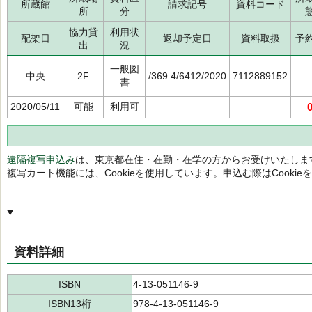
所蔵館
請求記号
資料コード
所
分
協力貸
利用状
配架日
返却予定日
資料取扱
予
出
況
一般図
中央
2F
/369.4/6412/2020
7112889152
書
2020/05/11
可能
利用可
遠隔複写申込み
は、東京都在住・在勤・在学の方からお受けいたしま
複写カート機能には、Cookieを使用しています。申込む際はCooki
資料詳細
ISBN
4-13-051146-9
ISBN13桁
978-4-13-051146-9