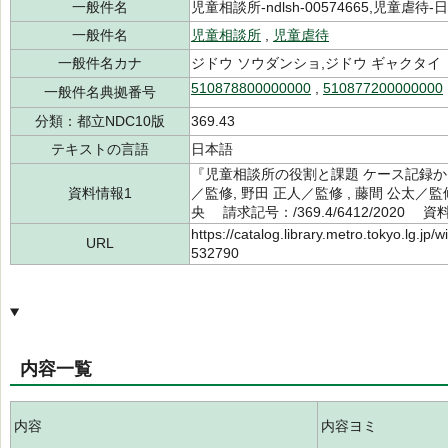
一般件名
児童相談所-ndlsh-00574665,児童虐待-日本-
一般件名
児童相談所
,
児童虐待
一般件名カナ
ジドウ ソウダンショ,ジドウ ギャクタイ
510878800000000
,
510877200000000
一般件名典拠番号
分類：都立NDC10版
369.43
テキストの言語
日本語
『児童相談所の役割と課題 ケース記録か
資料情報1
／監修, 野田 正人／監修 , 藤間 公太／
央 請求記号：/369.4/6412/2020 資
https://catalog.library.metro.tokyo.lg.jp
URL
532790
内容一覧
内容
内容ヨミ