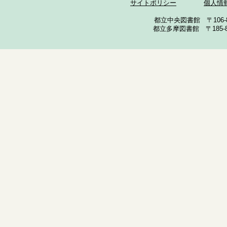
サイトポリシー
個人情
都立中央図書館 〒106-857
都立多摩図書館 〒185-852