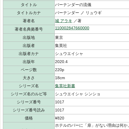
タイトル
バーテンダーの流儀
タイトルカナ
バーテンダー ノ リュウギ
著者名
城 アラキ
／著
110002847660000
著者名典拠番号
出版地
東京
出版者
集英社
出版者カナ
シュウエイシャ
出版年
2020.4
ページ数
220p
大きさ
18cm
シリーズ名
集英社新書
シリーズ名のルビ等
シュウエイシャ シンショ
シリーズ番号
1017
シリーズ番号読み
1017
価格
¥820
ホテルのバーに「扉」がない理由は何か