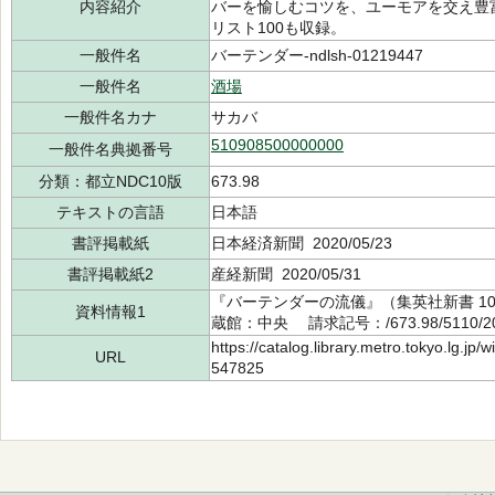
内容紹介
バーを愉しむコツを、ユーモアを交え豊
リスト100も収録。
一般件名
バーテンダー-ndlsh-01219447
一般件名
酒場
一般件名カナ
サカバ
510908500000000
一般件名典拠番号
分類：都立NDC10版
673.98
テキストの言語
日本語
書評掲載紙
日本経済新聞 2020/05/23
書評掲載紙2
産経新聞 2020/05/31
『バーテンダーの流儀』（集英社新書 101
資料情報1
蔵館：中央 請求記号：/673.98/5110/
https://catalog.library.metro.tokyo.lg.jp
URL
547825