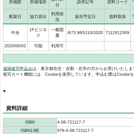
所蔵館
所蔵場所
請求記号
資料コード
分
利用状
配架日
協力貸出
返却予定日
資料取扱
況
1Fビジネ
一般図
中央
/673.98/5110/2020
7112912359
ス
書
2020/06/02
可能
利用可
遠隔複写申込み
は、東京都在住・在勤・在学の方からお受けいたしま
複写カート機能には、Cookieを使用しています。申込む際はCooki
資料詳細
ISBN
4-08-721117-7
ISBN13桁
978-4-08-721117-7