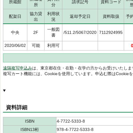
所蔵館
請求記号
資料コード
所
分
協力貸
利用状
配架日
返却予定日
資料取扱
予
出
況
一般図
中央
2F
/511.2/5067/2020
7112924995
書
2020/06/02
可能
利用可
遠隔複写申込み
は、東京都在住・在勤・在学の方からお受けいたしま
複写カート機能には、Cookieを使用しています。申込む際はCooki
資料詳細
ISBN
4-7722-5333-8
ISBN13桁
978-4-7722-5333-8