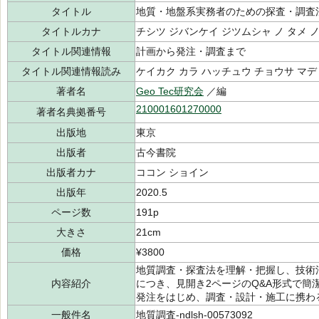
タイトル
地質・地盤系実務者のための探査・調査
タイトルカナ
チシツ ジバンケイ ジツムシャ ノ タメ 
タイトル関連情報
計画から発注・調査まで
タイトル関連情報読み
ケイカク カラ ハッチュウ チョウサ マデ
著者名
Geo Tec研究会
／編
210001601270000
著者名典拠番号
出版地
東京
出版者
古今書院
出版者カナ
ココン ショイン
出版年
2020.5
ページ数
191p
大きさ
21cm
価格
¥3800
地質調査・探査法を理解・把握し、技術
内容紹介
につき、見開き2ページのQ&A形式で簡
発注をはじめ、調査・設計・施工に携わ
一般件名
地質調査-ndlsh-00573092