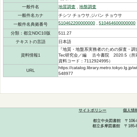
一般件名
地質調査
,
地盤調査
一般件名カナ
チシツ チョウサ,ジバン チョウサ
510462200000000
,
510464600000000
一般件名典拠番号
分類：都立NDC10版
511.27
テキストの言語
日本語
『地質・地盤系実務者のための探査・調査
資料情報1
Tec研究会／編 古今書院 2020.5（所蔵
資料コード：7112924995）
https://catalog.library.metro.tokyo.lg.jp
URL
548977
サイトポリシー
個人情
都立中央図書館 〒106-857
都立多摩図書館 〒185-852