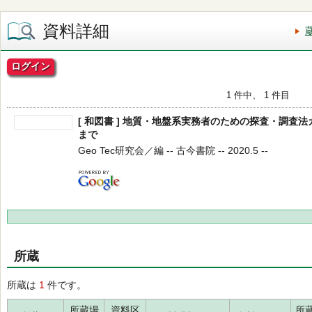
資料詳細
ログイン
1 件中、 1 件目
[ 和図書 ] 地質・地盤系実務者のための探査・調査
まで
Geo Tec研究会／編 -- 古今書院 -- 2020.5 --
所蔵
所蔵は
1
件です。
所蔵場
資料区
所