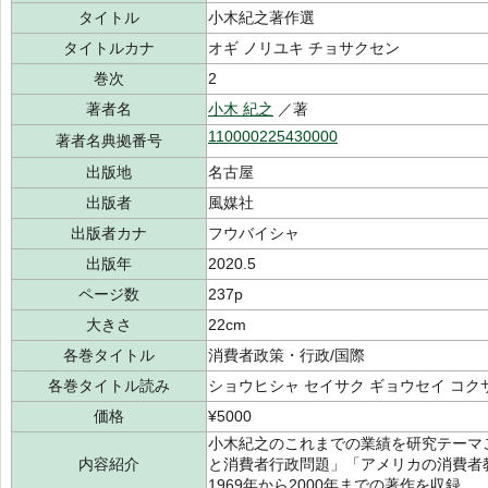
タイトル
小木紀之著作選
タイトルカナ
オギ ノリユキ チョサクセン
巻次
2
著者名
小木 紀之
／著
110000225430000
著者名典拠番号
出版地
名古屋
出版者
風媒社
出版者カナ
フウバイシャ
出版年
2020.5
ページ数
237p
大きさ
22cm
各巻タイトル
消費者政策・行政/国際
各巻タイトル読み
ショウヒシャ セイサク ギョウセイ コク
価格
¥5000
小木紀之のこれまでの業績を研究テーマ
内容紹介
と消費者行政問題」「アメリカの消費者
1969年から2000年までの著作を収録。