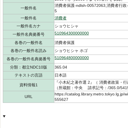
消費者保護-ndlsh-00572063,消費者行政-nd
一般件名
5
一般件名
消費者
一般件名カナ
ショウヒシャ
510964300000000
一般件名典拠番号
各巻の一般件名
消費者保護
各巻の一般件名読み
ショウヒシャ ホゴ
510964800000000
各巻の一般件名典拠番号
分類：都立NDC10版
365.04
テキストの言語
日本語
『小木紀之著作選 2』（ 消費者政策・行政
資料情報1
（所蔵館：中央 請求記号：/365.0/5415
https://catalog.library.metro.tokyo.lg.jp
URL
555627