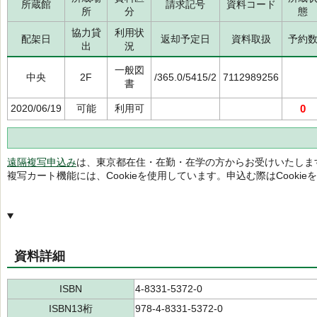
所蔵館
請求記号
資料コード
所
分
態
協力貸
利用状
配架日
返却予定日
資料取扱
予約
出
況
一般図
中央
2F
/365.0/5415/2
7112989256
書
2020/06/19
可能
利用可
0
遠隔複写申込み
は、東京都在住・在勤・在学の方からお受けいたしま
複写カート機能には、Cookieを使用しています。申込む際はCooki
資料詳細
ISBN
4-8331-5372-0
ISBN13桁
978-4-8331-5372-0