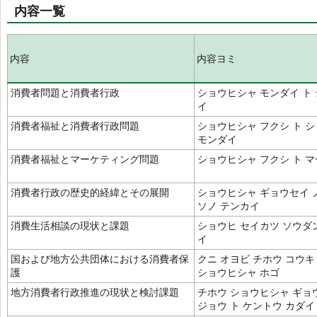
内容一覧
内容
内容ヨミ
消費者問題と消費者行政
ショウヒシャ モンダイ ト
イ
消費者福祉と消費者行政問題
ショウヒシャ フクシ ト 
モンダイ
消費者福祉とマーケティング問題
ショウヒシャ フクシ ト 
消費者行政の歴史的経緯とその展開
ショウヒシャ ギョウセイ 
ソノ テンカイ
消費生活相談の現状と課題
ショウヒ セイカツ ソウダン
イ
国および地方公共団体における消費者保
クニ オヨビ チホウ コウキ
護
ショウヒシャ ホゴ
地方消費者行政推進の現状と検討課題
チホウ ショウヒシャ ギョ
ジョウ ト ケントウ カダイ