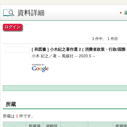
資料詳細
ログイン
1 件中、 1 件目
[ 和図書 ] 小木紀之著作選 2 ( 消費者政策・行政/国際 
小木 紀之／著 -- 風媒社 -- 2020.5 --
所蔵
所蔵は
1
件です。
所蔵場
資料区
所蔵