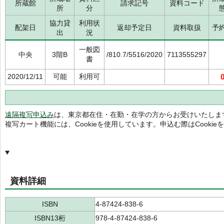
所蔵館
請求記号
資料コード
所
分
協力貸
利用状
配架日
返却予定日
資料取扱
予
出
況
一般図
中央
3階B
/810.7/5516/2020
7113555297
書
2020/12/11
可能
利用可
遠隔複写申込み
は、東京都在住・在勤・在学の方からお受けいたしま
複写カート機能には、Cookieを使用しています。申込む際はCooki
資料詳細
ISBN
4-87424-838-6
ISBN13桁
978-4-87424-838-6