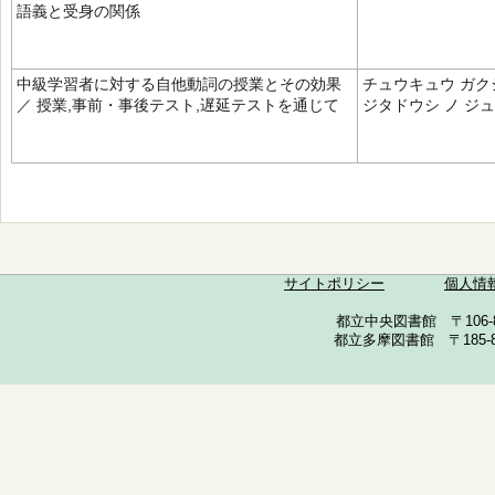
語義と受身の関係
中級学習者に対する自他動詞の授業とその効果
チュウキュウ ガク
／ 授業,事前・事後テスト,遅延テストを通じて
ジタドウシ ノ ジュ
サイトポリシー
個人情
都立中央図書館 〒106-857
都立多摩図書館 〒185-852