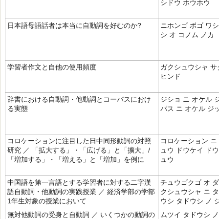
シドウ ホウホウ
日本語母語話者は本当に自動詞を好むのか?
ニホンゴ ボゴ ワシ
シ オ コノム ノカ
学習者作文と自他の使用頻度
ガクシュウシャ サク
ヒンド
辞書における自動詞・他動詞とコーパスにおけ
ジショ ニ オケル 
る実態
パス ニ オケル ジ
コロケーションに注目した日中同形動詞の対照
コロケーション ニ
研究 ／ 「拡大する」・「広げる」と「擴大」/
ュウ ドウケイ ドウ
「増加する」・「増える」と「増加」を例に
ュウ
中国語を第一言語とする学習者に対する二字漢
チュウゴクゴ オ ダ
語自動詞・他動詞の実践授業 ／ 経済学部の学部
クシュウシャ ニ タ
1年生対象の授業において
ウシ タドウシ ノ 
無対他動詞の受身と自動詞 ／ いくつかの動詞の
ムツイ タドウシ ノ