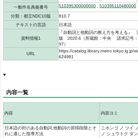
510395300000000
,
510395110480000
一般件名典拠番号
分類：都立NDC10版
810.7
テキストの言語
日本語
『自動詞と他動詞の教え方を考える』 江
資料情報1
版 2020.6（所蔵館：中央 請求記号：/81
97）
https://catalog.library.metro.tokyo.lg.jp
URL
624981
内容一覧
内容
内容ヨミ
日本語の対のある自動詞,他動詞の習得段階とそ
ニホンゴ ノ ツイ 
れに適した指導方法
ノ シュウトク ダン