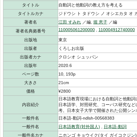
タイトル
自動詞と他動詞の教え方を考える
タイトルカナ
ジドウシ ト タドウシ ノ オシエカタ オ
著者名
江田 すみれ
／編,
堀 恵子
／編
110005061200000
,
110004912740000
著者名典拠番号
出版地
東京
出版者
くろしお出版
出版者カナ
クロシオ シュッパン
出版年
2020.6
ページ数
10, 193p
大きさ
21cm
価格
¥2800
日本語教育現場における自動詞と他動詞
内容紹介
日本語学、対照研究、コーパス研究など
考。日本女子大学で開催された公開シン
一般件名
日本語-動詞-ndlsh-00568383
一般件名
日本語教育(対外国人)
,
日本語-動詞
一般件名カナ
ニホンゴ キョウイク(タイ ガイコクジン)