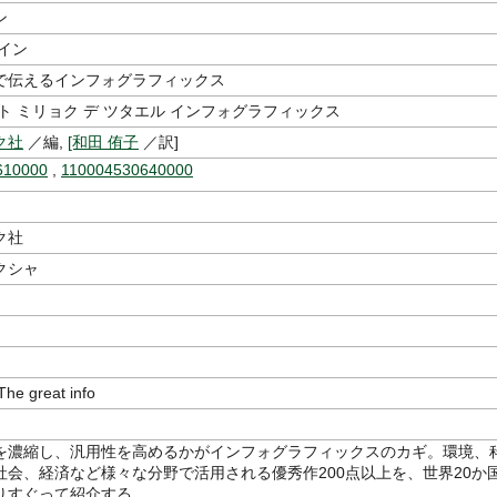
ン
イン
で伝えるインフォグラフィックス
ト ミリョク デ ツタエル インフォグラフィックス
ク社
／編,
[和田 侑子
／訳]
610000
,
110004530640000
ク社
クシャ
 great info
を濃縮し、汎用性を高めるかがインフォグラフィックスのカギ。環境、
社会、経済など様々な分野で活用される優秀作200点以上を、世界20か
りすぐって紹介する。