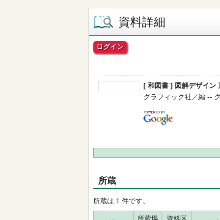
資料詳細
ログイン
[ 和図書 ] 図解デザ
グラフィック社／編 -- グラフ
所蔵
所蔵は
1
件です。
所蔵場
資料区