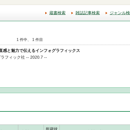
蔵書検索
雑誌記事検索
ジャンル検
1 件中、 1 件目
イン 直感と魅力で伝えるインフォグラフィックス
ィック社 -- 2020.7 --
所蔵状