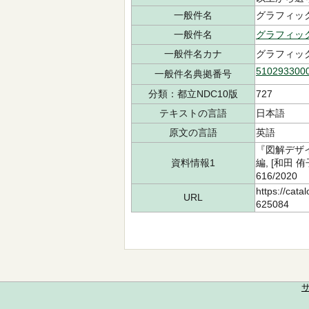
一般件名
グラフィックア
一般件名
グラフィッ
一般件名カナ
グラフィック
510293300
一般件名典拠番号
分類：都立NDC10版
727
テキストの言語
日本語
原文の言語
英語
『図解デザ
資料情報1
編, [和田
616/202
https://cata
URL
625084