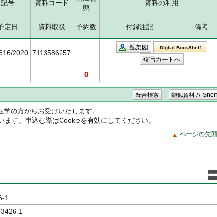
求記号
資料コード
資料の利用
態
予定日
資料取扱
予約数
付録注記
備考
配架図
Digital BookShelf
5616/2020
7113586257
0
在学の方からお受けいたします。
ています。申込む際はCookieを有効にしてください。
ページの先
6-1
-3426-1