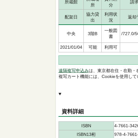
所蔵館
請
所
分
協力貸
利用状
配架日
返却
出
況
一般図
中央
3階B
/727.0/
書
2021/01/04
可能
利用可
遠隔複写申込み
は、東京都在住・在勤・
複写カート機能には、Cookieを使用し
資料詳細
ISBN
4-7661-342
ISBN13桁
978-4-7661