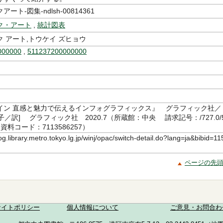
ート-図集-ndlsh-00814361
ク・アート
,
統計図表
 アート,トウケイ ズヒョウ
000000
,
511237200000000
イン 直感と魅力で伝えるインフォグラフィックス』 グラフィック社／
 侑子／訳] グラフィック社 2020.7（所蔵館：中央 請求記号：/727.0/
0 資料コード：7113586257）
log.library.metro.tokyo.lg.jp/winj/opac/switch-detail.do?lang=ja&bibid=11
ページの先
サイトポリシー
個人情報について
ご意見・お問合わ