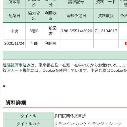
所蔵館
請求記号
資料コード
所
分
協力貸
利用状
配架日
返却予定日
資料取扱
予
出
況
一般図
中央
3階C
/188.5/5514/2020
7113104017
書
2020/11/24
可能
利用可
遠隔複写申込み
は、東京都在住・在勤・在学の方からお受けいたしま
複写カート機能には、Cookieを使用しています。申込む際はCooki
資料詳細
タイトル
多門院関係文書抄
タイトルカナ
タモンイン カンケイ モンジョ ショウ