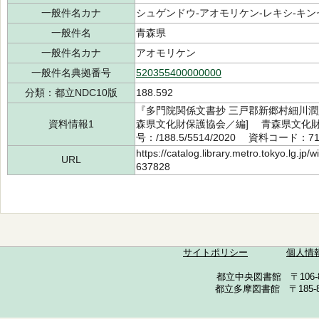
一般件名カナ
シュゲンドウ-アオモリケン-レキシ-キンセイ
一般件名
青森県
一般件名カナ
アオモリケン
一般件名典拠番号
520355400000000
分類：都立NDC10版
188.592
『多門院関係文書抄 三戸郡新郷村細川潤
資料情報1
森県文化財保護協会／編] 青森県文化財
号：/188.5/5514/2020 資料コード：71
https://catalog.library.metro.tokyo.lg.jp
URL
637828
サイトポリシー
個人情
都立中央図書館 〒106-857
都立多摩図書館 〒185-852