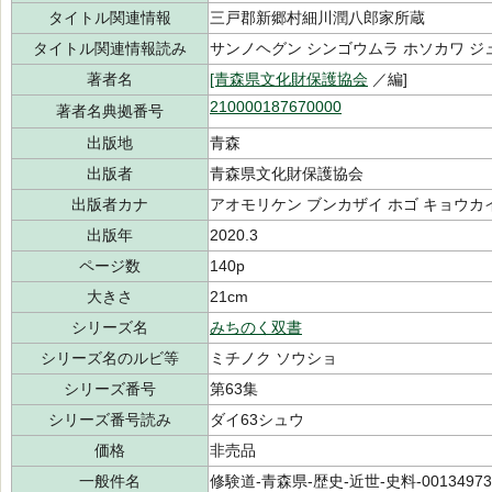
タイトル関連情報
三戸郡新郷村細川潤八郎家所蔵
タイトル関連情報読み
サンノヘグン シンゴウムラ ホソカワ ジ
著者名
[青森県文化財保護協会
／編]
210000187670000
著者名典拠番号
出版地
青森
出版者
青森県文化財保護協会
出版者カナ
アオモリケン ブンカザイ ホゴ キョウカ
出版年
2020.3
ページ数
140p
大きさ
21cm
シリーズ名
みちのく双書
シリーズ名のルビ等
ミチノク ソウショ
シリーズ番号
第63集
シリーズ番号読み
ダイ63シュウ
価格
非売品
一般件名
修験道-青森県-歴史-近世-史料-001349731-