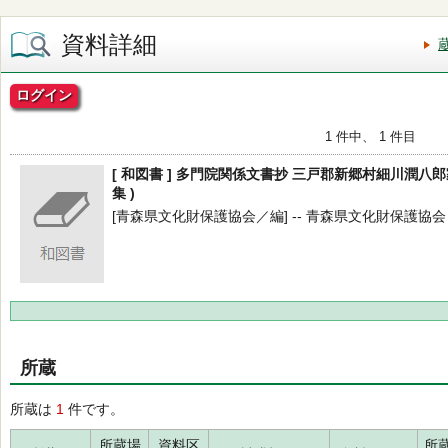
資料詳細
ログイン
1 件中、 1 件目
[ 和図書 ] 多門院関係文書抄 三戸郡新郷村細川潤八郎家
集 )
[青森県文化財保護協会／編] -- 青森県文化財保護協会 -- 2
所蔵
所蔵は
1
件です。
所蔵場
資料区
所