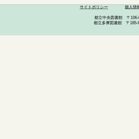
サイトポリシー
個人情
都立中央図書館 〒106-857
都立多摩図書館 〒185-852