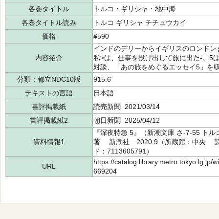
各巻タイトル
トルコ・ギリシャ・地中海
各巻タイトル読み
トルコ ギリシャ チチュウカイ
価格
¥590
インドのデリーからイギリスのロンドン
内容紹介
私>は、仕事を投げ出して旅に出た-。5
対談、「あの旅をめぐるエッセイ5」を
分類：都立NDC10版
915.6
テキストの言語
日本語
書評掲載紙
読売新聞 2021/03/14
書評掲載紙2
朝日新聞 2025/04/12
『深夜特急 5』（新潮文庫 さ-7-55 
資料情報1
著 新潮社 2020.9（所蔵館：中央 請求記
ド：7113605791）
https://catalog.library.metro.tokyo.lg.jp
URL
669204