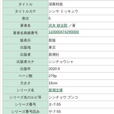
タイトル
深夜特急
タイトルカナ
シンヤ トッキュウ
巻次
5
著者名
沢木 耕太郎
／著
110000474290000
著者名典拠番号
版表示
新版
出版地
東京
出版者
新潮社
出版者カナ
シンチョウシャ
出版年
2020.9
ページ数
279p
大きさ
16cm
シリーズ名
新潮文庫
シリーズ名のルビ等
シンチョウ ブンコ
シリーズ番号
さ-7-55
シリーズ番号読み
サ-7-55