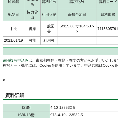
所蔵館
資料区分
請求記号
資料コード
所
協力貸
配架日
利用状況
返却予定日
資料取扱
出
一般図
S/915.60/サ104/607-
中央
書庫
711360579
書
5
2021/01/19
可能
利用可
遠隔複写申込み
は、東京都在住・在勤・在学の方からお受けいたしま
複写カート機能には、Cookieを使用しています。申込む際はCooki
資料詳細
ISBN
4-10-123532-5
ISBN13桁
978-4-10-123532-5