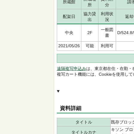
所蔵館
請
所
分
協力貸
利用状
配架日
返却
出
況
一般図
中央
2F
D/524.8
書
2021/05/26
可能
利用可
遠隔複写申込み
は、東京都在住・在勤・
複写カート機能には、Cookieを使用し
資料詳細
タイトル
既存ブロッ
キソン ブロ
タイトルカナ