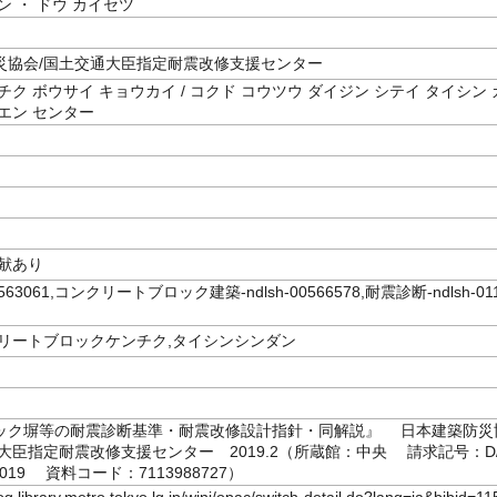
ン ・ ドウ カイセツ
災協会/国土交通大臣指定耐震改修支援センター
チク ボウサイ キョウカイ / コクド コウツウ ダイジン シテイ タイシン 
エン センター
文献あり
00563061,コンクリートブロック建築-ndlsh-00566578,耐震診断-ndlsh-01
クリートブロックケンチク,タイシンシンダン
ック塀等の耐震診断基準・耐震改修設計指針・同解説』 日本建築防災
大臣指定耐震改修支援センター 2019.2（所蔵館：中央 請求記号：D/
3/2019 資料コード：7113988727）