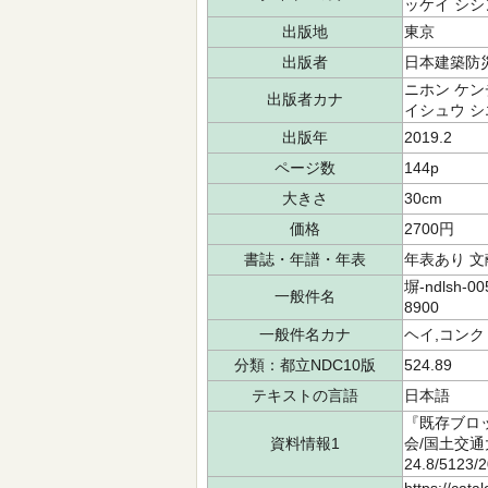
ッケイ シシ
出版地
東京
出版者
日本建築防
ニホン ケン
出版者カナ
イシュウ シ
出版年
2019.2
ページ数
144p
大きさ
30cm
価格
2700円
書誌・年譜・年表
年表あり 
塀-ndlsh-
一般件名
8900
一般件名カナ
ヘイ,コン
分類：都立NDC10版
524.89
テキストの言語
日本語
『既存ブロ
資料情報1
会/国土交通
24.8/512