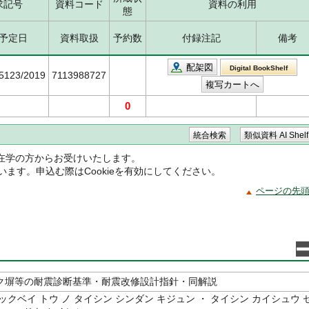
求記号
資料コード
資料の利用
態
予定日
資料取扱
予約数
付録注記
備考
配架図
Digital BookShelf
/5123/2019
7113988727
0
在学の方からお受けいたします。
ています。申込む際はCookieを有効にしてください。
ページの先
ク塀等の耐震診断基準・耐震改修設計指針・同解説
ックベイ トウ ノ タイシン シンダン キジュン ・ タイシン カイシュウ 