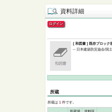
資料詳細
ログイン
[ 和図書 ] 既存ブロ
-- 日本建築防災協会/国土
所蔵
所蔵は
1
件です。
所蔵場
資料区