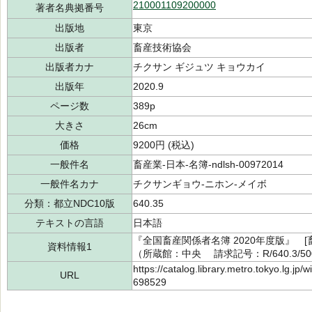
210001109200000
著者名典拠番号
出版地
東京
出版者
畜産技術協会
出版者カナ
チクサン ギジュツ キョウカイ
出版年
2020.9
ページ数
389p
大きさ
26cm
価格
9200円 (税込)
一般件名
畜産業-日本-名簿-ndlsh-00972014
一般件名カナ
チクサンギョウ-ニホン-メイボ
分類：都立NDC10版
640.35
テキストの言語
日本語
『全国畜産関係者名簿 2020年度版』 [
資料情報1
（所蔵館：中央 請求記号：R/640.3/500
https://catalog.library.metro.tokyo.lg.jp
URL
698529