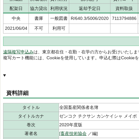
配架日
協力貸出
利用状況
返却予定日
資料取扱
中央
書庫
一般図書
R/640.3/5006/2020
7113794886
2021/06/04
不可
利用可
遠隔複写申込み
は、東京都在住・在勤・在学の方からお受けいたしま
複写カート機能には、Cookieを使用しています。申込む際はCooki
資料詳細
タイトル
全国畜産関係者名簿
タイトルカナ
ゼンコク チクサン カンケイシャ メイボ
巻次
2020年度版
著者名
[畜産技術協会
／編]