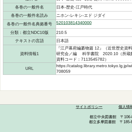
各巻の一般件名
日本-歴史-江戸時代
各巻の一般件名読み
ニホン-レキシ-エド ジダイ
520103814340000
各巻の一般件名典拠番号
分類：都立NDC10版
210.5
テキストの言語
日本語
『江戸幕府編纂物篇 12』（近世歴史資料
資料情報1
研究会／編 科学書院 2020.10（所蔵館：
資料コード：7113545782）
https://catalog.library.metro.tokyo.lg.jp
URL
708059
サイトポリシー
個人情
都立中央図書館 〒106-857
都立多摩図書館 〒185-852