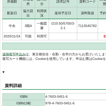
所蔵館
請求記号
資料コード
所
分
協力貸
利用状
配架日
返却予定日
資料取扱
予
出
況
一般図
/210.50/5700/3-
中央
3階A
7113545782
書
2-1
2020/11/24
可能
利用可
0
遠隔複写申込み
は、東京都在住・在勤・在学の方からお受けいたしま
複写カート機能には、Cookieを使用しています。申込む際はCooki
資料詳細
ISBN
4-7603-0451-6
ISBN13桁
978-4-7603-0451-6