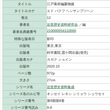
タイトル
江戸幕府編纂物篇
タイトルカナ
エド バクフ ヘンサンブツヘン
巻次
12
著者名
近世歴史資料研究会
／編
210000934110000
著者名典拠番号
特殊な版表示
影印
出版地
東京,東京
出版者
科学書院,霞ケ関出版(発売)
出版者カナ
カガク ショイン
出版年
2020.10
ページ数
972p
大きさ
27cm
シリーズ名
近世歴史資料集成
シリーズ名のルビ等
キンセイ レキシ シリョウ シュウセイ
シリーズ番号
第9期第8巻
シリーズ番号読み
9-8