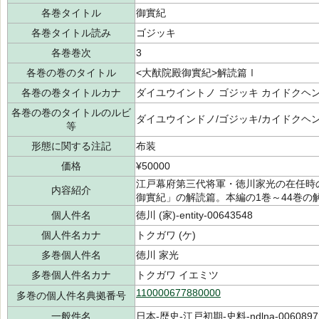
各巻タイトル
御實紀
各巻タイトル読み
ゴジッキ
各巻巻次
3
各巻の巻のタイトル
<大猷院殿御實紀>解読篇Ⅰ
各巻の巻タイトルカナ
ダイユウイントノ ゴジッキ カイドクヘン
各巻の巻のタイトルのルビ
ダイユウインドノ/ゴジッキ/カイドクヘン
等
形態に関する注記
布装
価格
¥50000
江戸幕府第三代将軍・徳川家光の在任時
内容紹介
御實紀」の解読篇。本編の1巻～44巻の
個人件名
徳川 (家)-entity-00643548
個人件名カナ
トクガワ (ケ)
多巻個人件名
徳川 家光
多巻個人件名カナ
トクガワ イエミツ
110000677880000
多巻の個人件名典拠番号
一般件名
日本-歴史-江戸初期-史料-ndlna-0060897