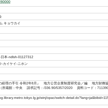
280000
会
ム キョウカイ
本-ndlsh-01127312
-カイケイ-ニホン
の経理の手引 令和2年8月』 地方公営企業制度研究会／編 地方財務
8（所蔵館：中央 請求記号：/336.90/5357/2020 資料コード：71139
log.library.metro.tokyo.lg.jp/winj/opac/switch-detail.do?lang=ja&bibid=11