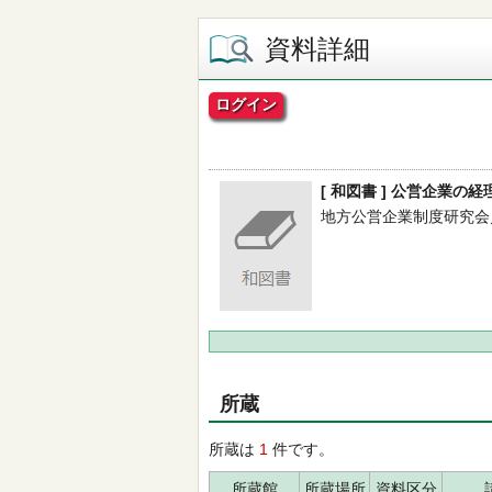
資料詳細
ログイン
[ 和図書 ] 公営企業の
地方公営企業制度研究会／編 -
所蔵
所蔵は
1
件です。
所蔵館
所蔵場所
資料区分