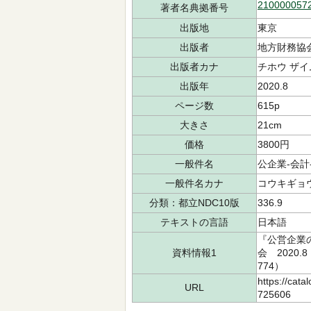
210000057
著者名典拠番号
出版地
東京
出版者
地方財務協
出版者カナ
チホウ ザイ
出版年
2020.8
ページ数
615p
大きさ
21cm
価格
3800円
一般件名
公企業-会計-日
一般件名カナ
コウキギョウ
分類：都立NDC10版
336.9
テキストの言語
日本語
『公営企業
資料情報1
会 2020.
774）
https://cata
URL
725606