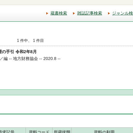
蔵書検索
雑誌記事検索
ジャンル検
1 件中、 1 件目
経理の手引 令和2年8月
- 地方財務協会 -- 2020.8 --
請求記号
資料コード
所蔵状態
資料の利用