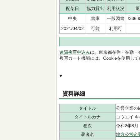
配架日
協力貸出
利用状況
返
中央
書庫
一般図書
/336.
2021/04/02
可能
利用可
遠隔複写申込み
は、東京都在住・在勤・
複写カート機能には、Cookieを使用し
資料詳細
タイトル
公営企業の
タイトルカナ
コウエイ キ
巻次
令和2年8月
著者名
地方公営企