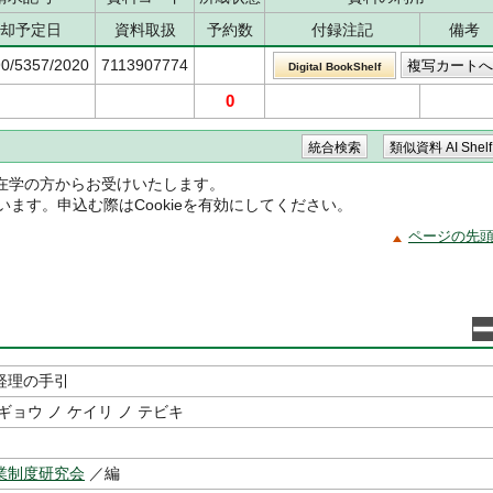
却予定日
資料取扱
予約数
付録注記
備考
90/5357/2020
7113907774
Digital BookShelf
0
在学の方からお受けいたします。
ています。申込む際はCookieを有効にしてください。
ページの先
経理の手引
ギョウ ノ ケイリ ノ テビキ
業制度研究会
／編