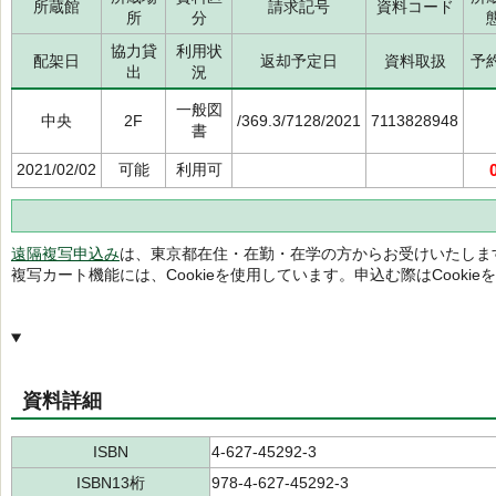
所蔵館
請求記号
資料コード
所
分
協力貸
利用状
配架日
返却予定日
資料取扱
予
出
況
一般図
中央
2F
/369.3/7128/2021
7113828948
書
2021/02/02
可能
利用可
遠隔複写申込み
は、東京都在住・在勤・在学の方からお受けいたしま
複写カート機能には、Cookieを使用しています。申込む際はCooki
資料詳細
ISBN
4-627-45292-3
ISBN13桁
978-4-627-45292-3