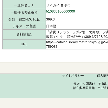
一般件名カナ
サイガイ ヨボウ
510833100000000
一般件名典拠番号
分類：都立NDC10版
369.3
テキストの言語
日本語
『防災リテラシー』第2版 太田 敏一／共著
資料情報1
蔵館：中央 請求記号：/369.3/7128/2
https://catalog.library.metro.tokyo.lg.jp
URL
759086
サイトポリシー
個人情
都立中央図書館 〒106-857
都立多摩図書館 〒185-852