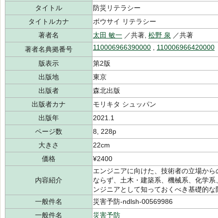
タイトル
防災リテラシー
タイトルカナ
ボウサイ リテラシー
著者名
太田 敏一
／共著,
松野 泉
／共著
110006966390000
,
110006966420000
著者名典拠番号
版表示
第2版
出版地
東京
出版者
森北出版
出版者カナ
モリキタ シュッパン
出版年
2021.1
ページ数
8, 228p
大きさ
22cm
価格
¥2400
エンジニアに向けた、技術者の立場から
内容紹介
ならず、土木・建築系、機械系、化学系
ンジニアとして知っておくべき基礎的な
一般件名
災害予防-ndlsh-00569986
一般件名
災害予防