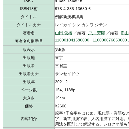
ISBN
4-385-13680-6
ISBN13桁
978-4-385-13680-6
タイトル
例解新漢和辞典
タイトルカナ
レイカイ シン カンワ ジテン
著者名
山田 俊雄
／編著,
戸川 芳郎
／編著,
影山
110001041580000
,
110000676850000
著者名典拠番号
版表示
第5版
出版地
東京
出版者
三省堂
出版者カナ
サンセイドウ
出版年
2021.2
ページ数
154, 1188p
大きさ
19cm
価格
¥2600
親字7千余字をはじめ、現代語・漢語など熟
内容紹介
字、新常用漢字表、人名用漢字に対応。
用法を区別して解説する。シロクマ版も