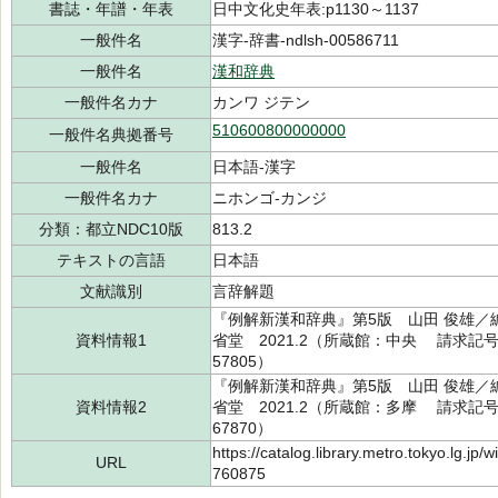
書誌・年譜・年表
日中文化史年表:p1130～1137
一般件名
漢字-辞書-ndlsh-00586711
一般件名
漢和辞典
一般件名カナ
カンワ ジテン
510600800000000
一般件名典拠番号
一般件名
日本語-漢字
一般件名カナ
ニホンゴ-カンジ
分類：都立NDC10版
813.2
テキストの言語
日本語
文献識別
言辞解題
『例解新漢和辞典』第5版 山田 俊雄／編著
資料情報1
省堂 2021.2（所蔵館：中央 請求記号：R/
57805）
『例解新漢和辞典』第5版 山田 俊雄／編著
資料情報2
省堂 2021.2（所蔵館：多摩 請求記号：R/
67870）
https://catalog.library.metro.tokyo.lg.jp
URL
760875