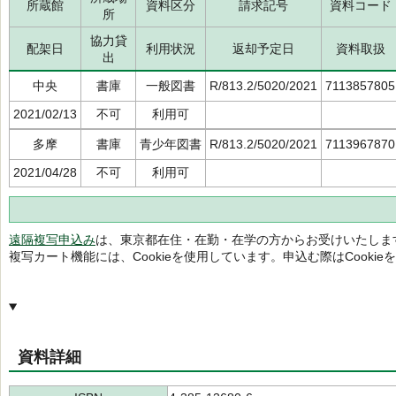
所蔵館
資料区分
請求記号
資料コード
所
協力貸
配架日
利用状況
返却予定日
資料取扱
出
中央
書庫
一般図書
R/813.2/5020/2021
7113857805
2021/02/13
不可
利用可
多摩
書庫
青少年図書
R/813.2/5020/2021
7113967870
2021/04/28
不可
利用可
遠隔複写申込み
は、東京都在住・在勤・在学の方からお受けいたしま
複写カート機能には、Cookieを使用しています。申込む際はCooki
資料詳細