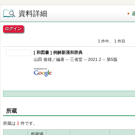
資料詳細
ログイン
1 件中、 1 件目
[ 和図書 ] 例解新漢和辞典
山田 俊雄／編著 -- 三省堂 -- 2021.2 -- 第5版
所蔵
所蔵は
2
件です。
所蔵場