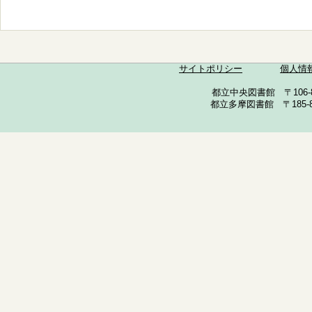
サイトポリシー
個人情
都立中央図書館 〒106-857
都立多摩図書館 〒185-852