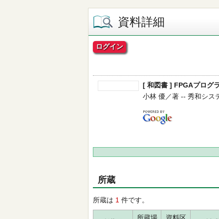
資料詳細
ログイン
[ 和図書 ] FPGAプログ
小林 優／著 -- 秀和システム 
所蔵
所蔵は
1
件です。
所蔵場
資料区