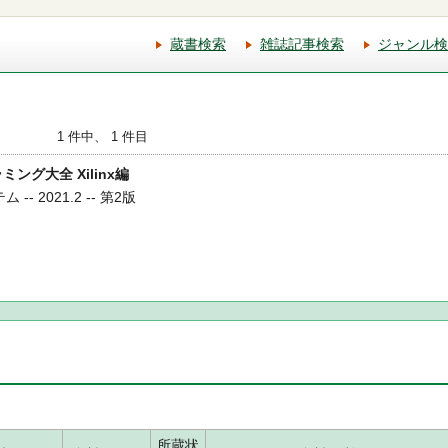
蔵書検索
雑誌記事検索
ジャンル検
1 件中、 1 件目
ラミング大全 Xilinx編
-- 2021.2 -- 第2版
所蔵状