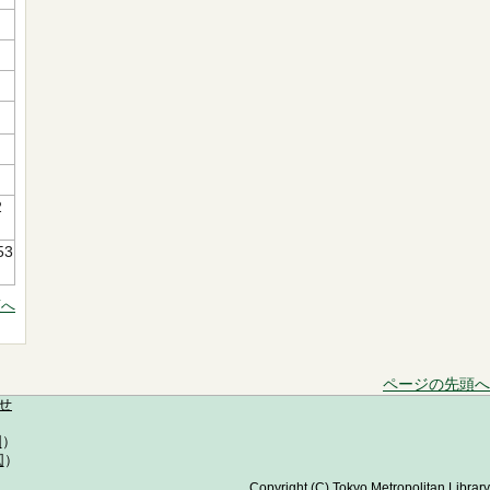
2
53
頭へ
ページの先頭へ
せ
図
）
図
）
Copyright (C) Tokyo Metropolitan Library