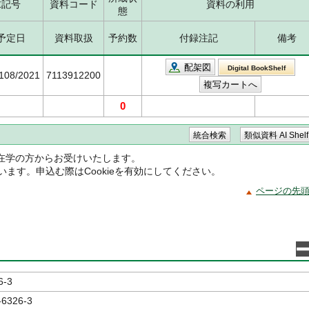
求記号
資料コード
資料の利用
態
予定日
資料取扱
予約数
付録注記
備考
配架図
Digital BookShelf
5108/2021
7113912200
0
在学の方からお受けいたします。
ています。申込む際はCookieを有効にしてください。
ページの先
6-3
-6326-3