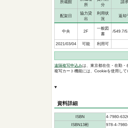
所蔵館
請
所
分
協力貸
利用状
配架日
返却
出
況
一般図
中央
2F
/549.7/
書
2021/03/04
可能
利用可
遠隔複写申込み
は、東京都在住・在勤・
複写カート機能には、Cookieを使用し
資料詳細
ISBN
4-7980-632
ISBN13桁
978-4-7980