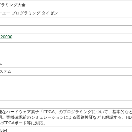
グラミング大全
ーエー プログラミング タイゼン
著
720000
ム
システム
能なハードウェア素子「FPGA」のプログラミングについて、基本的な
明。実機確認前のシミュレーションによる回路検証なども解説する。HD
のFPGAボード等に対応。
564