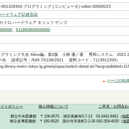
sh-001328304,プログラミング (コンピュータ)-ndlsh-00569223
ハードウェア記述言語
カイロ,ハードウェア キジュツ ゲンゴ
000000
,
511860800000000
ログラミング大全 Xilinx編』第2版 小林 優／著 秀和システム 2021.
 請求記号：/549.7/5108/2021 資料コード：7113912200）
log.library.metro.tokyo.lg.jp/winj/opac/switch-detail.do?lang=ja&bibid=11
ページの先
サイトポリシー
個人情報について
ご意見・お問合わ
都立中央図書館 〒106-8575 港区南麻布5-7-13 03-3442-8451（
地
都立多摩図書館 〒185-8520 国分寺市泉町2-2-26 042-359-4020（
地