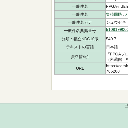
一般件名
FPGA-ndl
一般件名
集積回路
,
一般件名カナ
シュウセキ 
510919900
一般件名典拠番号
分類：都立NDC10版
549.7
テキストの言語
日本語
『FPGAプ
資料情報1
（所蔵館：中央
https://cata
URL
766288