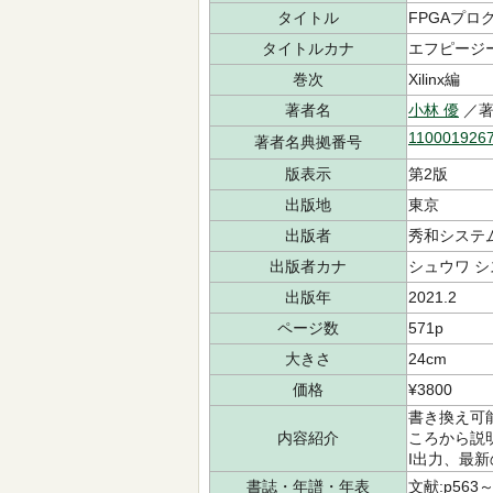
タイトル
FPGAプロ
タイトルカナ
エフピージ
巻次
Xilinx編
著者名
小林 優
／
110001926
著者名典拠番号
版表示
第2版
出版地
東京
出版者
秀和システ
出版者カナ
シュウワ 
出版年
2021.2
ページ数
571p
大きさ
24cm
価格
¥3800
書き換え可
内容紹介
ころから説
I出力、最新
書誌・年譜・年表
文献:p563～