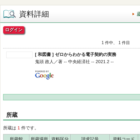
資料詳細
ログイン
1 件中、 1 件目
[ 和図書 ] ゼロからわかる電子契約の実務
鬼頭 政人／著 -- 中央経済社 -- 2021.2 --
所蔵
所蔵は
1
件です。
所蔵館
所蔵場所
資料区分
請求記号
資料コード