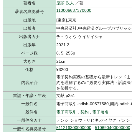
著者名
鬼頭 政人
／著
110006637370000
著者名典拠番号
出版地
[東京],東京
出版者
中央経済社,中央経済グループパブリッシ
出版者カナ
チュウオウ ケイザイシャ
出版年
2021.2
ページ数
6, 5, 255p
大きさ
21cm
価格
¥3200
電子契約実務の基礎から最新トレンドま
内容紹介
約を理解するのに必要な実体法・訴訟法
を伝授する。
書誌・年譜・年表
文献:p251
一般件名
電子商取引-ndlsh-00577580,契約-ndlsh-
一般件名
電子商取引
,
契約
,
電子署名
一般件名カナ
デンシ ショウトリヒキ,ケイヤク,デンシ
511216300000000
,
510690400000000
一般件名典拠番号