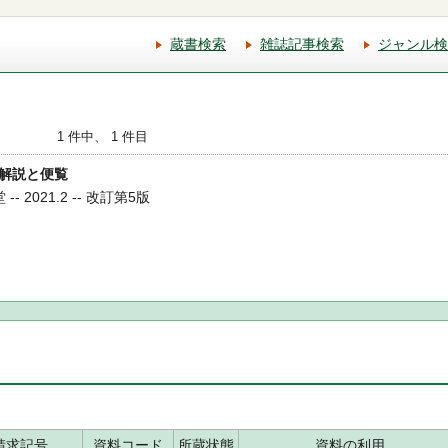
蔵書検索
雑誌記事検索
ジャンル検
1 件中、 1 件目
薬 解説と便覧
- 2021.2 -- 改訂第5版
請求記号
資料コード
所蔵状態
資料の利用