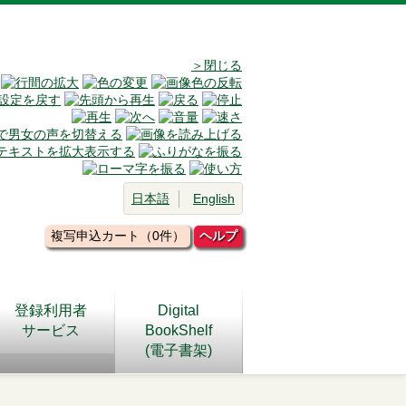
＞閉じる
日本語
English
複写申込カート（0件）
ヘルプ
登録利用者
Digital
サービス
BookShelf
(電子書架)