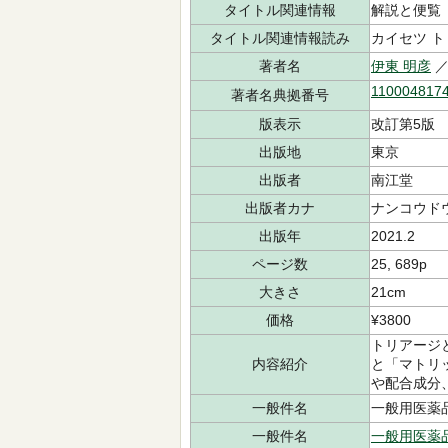
タイトル関連情報
解説と便覧
タイトル関連情報読み
カイセツ ト
著者名
伊東 明彦
／
110004817
著者名典拠番号
版表示
改訂第5版
出版地
東京
出版者
南江堂
出版者カナ
ナンコウド
出版年
2021.2
ページ数
25, 689p
大きさ
21cm
価格
¥3800
トリアージ
内容紹介
と「マトリ
や配合成分
一般件名
一般用医薬品-n
一般件名
一般用医薬