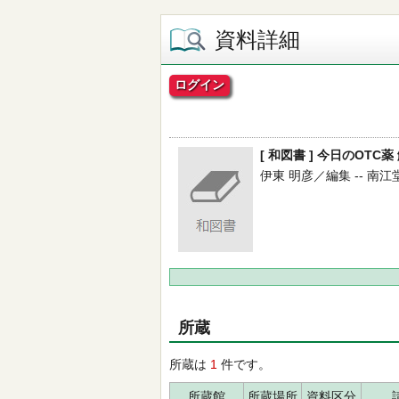
資料詳細
ログイン
[ 和図書 ] 今日のOTC
伊東 明彦／編集 -- 南江堂 -
所蔵
所蔵は
1
件です。
所蔵館
所蔵場所
資料区分