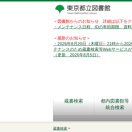
＜図書館からのお知らせ 詳細は以下をク
・メンテナンス日程、IDの有効期限、資
＜最新のお知らせ＞
・2026年8月20日（木曜日）21時から2
テナンスのため蔵書検索等Webサービス
（更新 2026年8月5日）
蔵書検索
都内図書館等
統合検索
蔵書検索
>