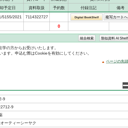
却予定日
資料取扱
予約数
付録注記
備考
1/5155/2021
7114322727
Digital BookShelf
0
在学の方からお受けいたします。
ています。申込む際はCookieを有効にしてください。
ページの先
2-9
22712-9
薬
 オーティーシーヤク