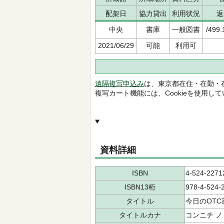
配架日
協力貸出
利用状況
返
中央
書庫
一般図書
/499.
2021/06/29
可能
利用可
遠隔複写申込み
は、東京都在住・在勤・
複写カート機能には、Cookieを使用し
資料詳細
ISBN
4-524-2271
ISBN13桁
978-4-524-
タイトル
今日のOTC
タイトルカナ
コンニチ ノ