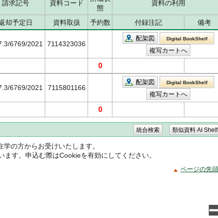
請求記号
資料コード
資料の利用
態
返却予定日
資料取扱
予約数
付録注記
備考
配架図
Digital BookShelf
7.3/6769/2021
7114323036
0
配架図
Digital BookShelf
7.3/6769/2021
7115801166
0
在学の方からお受けいたします。
ています。申込む際はCookieを有効にしてください。
ページの先