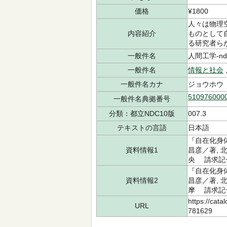
価格
¥1800
人々は物理
内容紹介
ものとして
る研究者ら
一般件名
人間工学-ndls
一般件名
情報と社会
一般件名カナ
ジョウホウ 
510976000
一般件名典拠番号
分類：都立NDC10版
007.3
テキストの言語
日本語
『自在化身
資料情報1
昌彦／著, 
央 請求記号：
『自在化身
資料情報2
昌彦／著, 
摩 請求記号：
https://cata
URL
781629