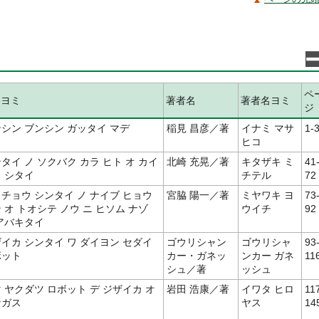
ペ
容ヨミ
著者名
著者名ヨミ
ジ
シン ブンシン ガッタイ マデ
稲見 昌彦／著
イナミ マサ
1-
ヒコ
タイ ノ ソクバク カラ ヒト オ カイ
北崎 充晃／著
キタザキ ミ
41
 シタイ
チテル
72
チョウ シンタイ ノ ナイブ ヒョウ
宮脇 陽一／著
ミヤワキ ヨ
73
 オ トオシテ ノウ ニ ヒソム ナゾ
ウイチ
92
アバキタイ
イカ シンタイ ワ ダイヨン セダイ
ゴウリシャン
ゴウリシャ
93
ボット
カー・ガネッ
ンカー ガネ
11
シュ／著
ッシュ
 ヤクダツ ロボット デ ジザイカ オ
岩田 浩康／著
イワタ ヒロ
11
ナガス
ヤス
14