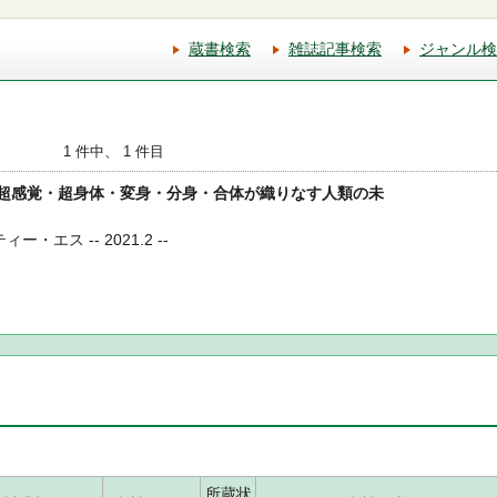
蔵書検索
雑誌記事検索
ジャンル検
1 件中、 1 件目
体論 超感覚・超身体・変身・分身・合体が織りなす人類の未
ー・エス -- 2021.2 --
所蔵状