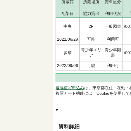
所蔵館
所蔵場所
資料区分
配架日
協力貸出
利用状況
中央
2F
一般図書
/00
2021/06/29
可能
利用可
青少年エリ
青少年図
多摩
/00
ア
書
2022/09/06
可能
利用可
遠隔複写申込み
は、東京都在住・在勤・
複写カート機能には、Cookieを使用し
資料詳細