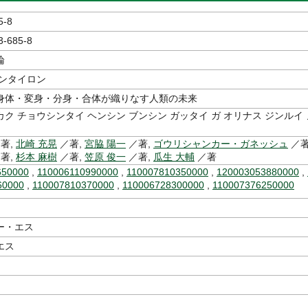
5-8
3-685-8
論
シンタイロン
身体・変身・分身・合体が織りなす人類の未来
ク チョウシンタイ ヘンシン ブンシン ガッタイ ガ オリナス ジンルイ 
著,
北崎 充晃
／著,
宮脇 陽一
／著,
ゴウリシャンカー・ガネッシュ
／著
著,
杉本 麻樹
／著,
笠原 俊一
／著,
瓜生 大輔
／著
650000
,
110006110990000
,
110007810350000
,
120003053880000
,
60000
,
110007810370000
,
110006728300000
,
110007376250000
ー・エス
エス