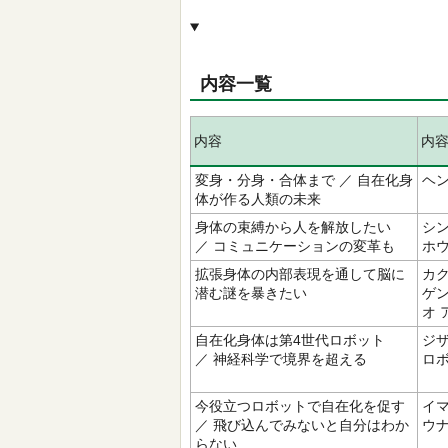
内容一覧
内容
内
変身・分身・合体まで ／ 自在化身
ヘン
体が作る人類の未来
身体の束縛から人を解放したい
シン
／ コミュニケーションの変革も
ホウ
拡張身体の内部表現を通して脳に
カク
潜む謎を暴きたい
ゲン
オ 
自在化身体は第4世代ロボット
ジザ
／ 神経科学で境界を超える
ロ
今役立つロボットで自在化を促す
イマ
／ 飛び込んでみないと自分はわか
ウ
らない