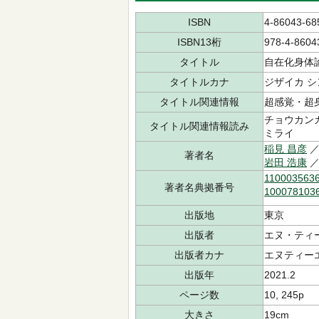
ISBN
4-86043-68
ISBN13桁
978-4-8604
タイトル
自在化身体
タイトルカナ
ジザイカ 
タイトル関連情報
超感覚・超
チョウカンカ
タイトル関連情報読み
ミライ
稲見 昌彦
／
著者名
岩田 浩康
／
110003563
著者名典拠番号
100078103
出版地
東京
出版者
エヌ・ティ
出版者カナ
エヌティー
出版年
2021.2
ページ数
10, 245p
大きさ
19cm