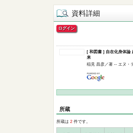
資料詳細
ログイン
[ 和図書 ] 自在化身
来
稲見 昌彦／著 -- エヌ・ティ
所蔵
所蔵は
2
件です。