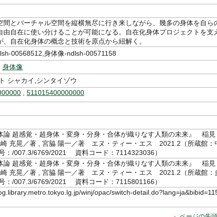
空間とバーチャル空間を縦横無尽に行き来しながら、幾多の身体を自ら
自由自在に使い分けることが可能になる。自在化身体プロジェクトを支
が、自在化身体の概念と技術を原点から紐解く。
h-00568512,身体像-ndlsh-00571158
,
身体像
ト シャカイ,シンタイゾウ
000000
,
511015400000000
体論 超感覚・超身体・変身・分身・合体が織りなす人類の未来』 稲見
北崎 充晃／著 , 宮脇 陽一／著 エヌ・ティー・エス 2021.2（所蔵館：
/007.3/6769/2021 資料コード：7114323036）
体論 超感覚・超身体・変身・分身・合体が織りなす人類の未来』 稲見
北崎 充晃／著 , 宮脇 陽一／著 エヌ・ティー・エス 2021.2（所蔵館：
/007.3/6769/2021 資料コード：7115801166）
log.library.metro.tokyo.lg.jp/winj/opac/switch-detail.do?lang=ja&bibid=11
ページの先