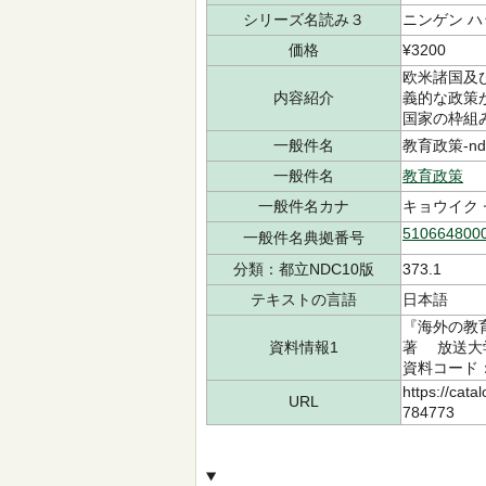
シリーズ名読み３
ニンゲン ハ
価格
¥3200
欧米諸国及
内容紹介
義的な政策
国家の枠組
一般件名
教育政策-ndl
一般件名
教育政策
一般件名カナ
キョウイク
510664800
一般件名典拠番号
分類：都立NDC10版
373.1
テキストの言語
日本語
『海外の教
資料情報1
著 放送大学
資料コード：7
https://cata
URL
784773