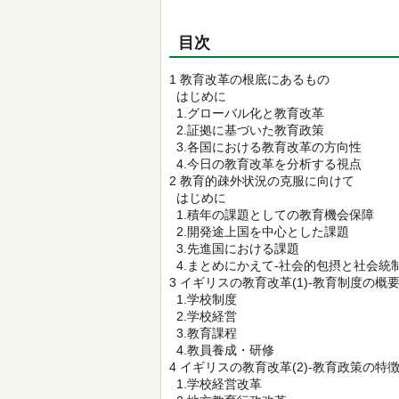
目次
1 教育改革の根底にあるもの
はじめに
1.グローバル化と教育改革
2.証拠に基づいた教育政策
3.各国における教育改革の方向性
4.今日の教育改革を分析する視点
2 教育的疎外状況の克服に向けて
はじめに
1.積年の課題としての教育機会保障
2.開発途上国を中心とした課題
3.先進国における課題
4.まとめにかえて-社会的包摂と社会統制
3 イギリスの教育改革(1)-教育制度の概要
1.学校制度
2.学校経営
3.教育課程
4.教員養成・研修
4 イギリスの教育改革(2)-教育政策の特徴
1.学校経営改革