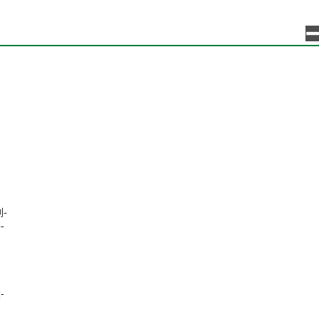
-
-
-