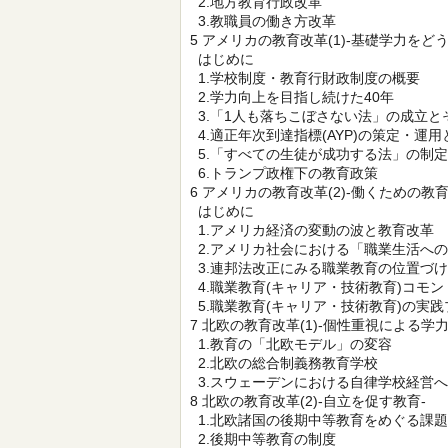
2.地方教育行政改革
3.教職員の働き方改革
5 アメリカの教育改革(1)-基礎学力をど
はじめに
1.学校制度・教育行財政制度の概要
2.学力向上を目指し続けた40年
3.「1人も落ちこぼさない法」の成立と
4.適正年次到達指標(AYP)の策定・運用
5.「すべての生徒が成功する法」の制
6.トランプ政権下の教育政策
6 アメリカの教育改革(2)-働くための教育
はじめに
1.アメリカ経済の変動の波と教育改革
2.アメリカ社会における「職業生活へ
3.連邦法改正にみる職業教育の位置づ
4.職業教育(キャリア・技術教育)コモン
5.職業教育(キャリア・技術教育)の実
7 北欧の教育改革(1)-個性重視による学力
1.教育の「北欧モデル」の変容
2.北欧の総合制義務教育学校
3.スウェーデンにおける自律学校経営
8 北欧の教育改革(2)-自立を促す教育-
1.北欧諸国の後期中等教育をめぐる課題
2.後期中等教育の制度