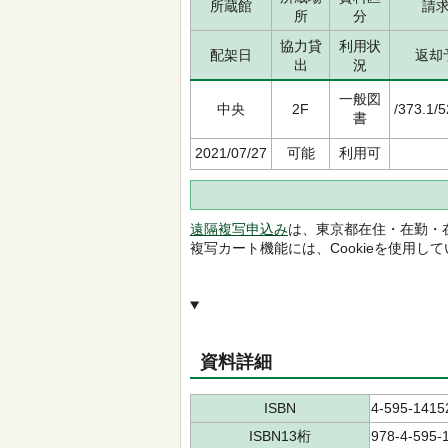
所蔵館
請
所
分
協力貸
利用状
配架日
返却
出
況
一般図
中央
2F
/373.1/
書
2021/07/27
可能
利用可
遠隔複写申込み
は、東京都在住・在勤・
複写カート機能には、Cookieを使用し
資料詳細
ISBN
4-595-1415
ISBN13桁
978-4-595-