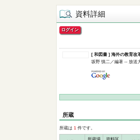
資料詳細
ログイン
[ 和図書 ] 海外の教育改
坂野 慎二／編著 -- 放送大学
所蔵
所蔵は
1
件です。
所蔵場
資料区