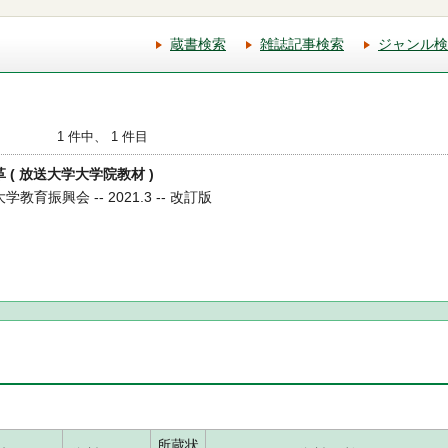
蔵書検索
雑誌記事検索
ジャンル検
1 件中、 1 件目
革 ( 放送大学大学院教材 )
教育振興会 -- 2021.3 -- 改訂版
所蔵状