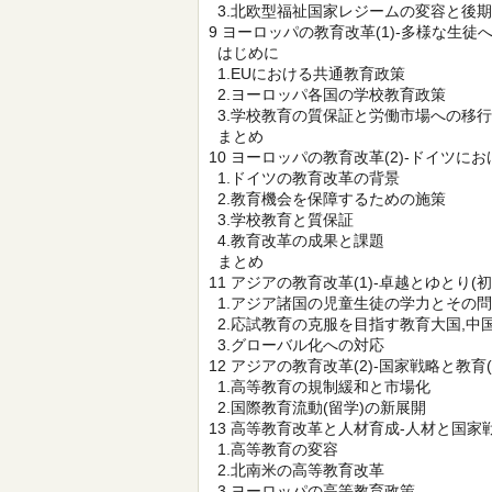
3.北欧型福祉国家レジームの変容と後
9 ヨーロッパの教育改革(1)-多様な生
はじめに
1.EUにおける共通教育政策
2.ヨーロッパ各国の学校教育政策
3.学校教育の質保証と労働市場への移行
まとめ
10 ヨーロッパの教育改革(2)-ドイツに
1.ドイツの教育改革の背景
2.教育機会を保障するための施策
3.学校教育と質保証
4.教育改革の成果と課題
まとめ
11 アジアの教育改革(1)-卓越とゆとり(
1.アジア諸国の児童生徒の学力とその
2.応試教育の克服を目指す教育大国,中
3.グローバル化への対応
12 アジアの教育改革(2)-国家戦略と教育
1.高等教育の規制緩和と市場化
2.国際教育流動(留学)の新展開
13 高等教育改革と人材育成-人材と国家戦
1.高等教育の変容
2.北南米の高等教育改革
3.ヨーロッパの高等教育政策