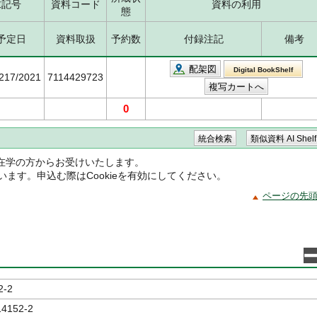
求記号
資料コード
資料の利用
態
予定日
資料取扱
予約数
付録注記
備考
配架図
Digital BookShelf
5217/2021
7114429723
0
在学の方からお受けいたします。
ています。申込む際はCookieを有効にしてください。
ページの先
2-2
14152-2