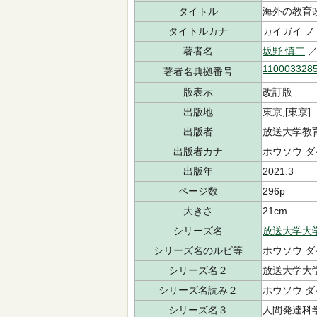
タイトル
海外の教育
タイトルカナ
カイガイ ノ
著者名
坂野 慎二
／
110003328
著者名典拠番号
版表示
改訂版
出版地
東京,[東京]
出版者
放送大学教育
出版者カナ
ホウソウ ダ
出版年
2021.3
ページ数
296p
大きさ
21cm
シリーズ名
放送大学大
シリーズ名のルビ等
ホウソウ ダ
シリーズ名２
放送大学大
シリーズ名読み２
ホウソウ ダ
シリーズ名３
人間発達科