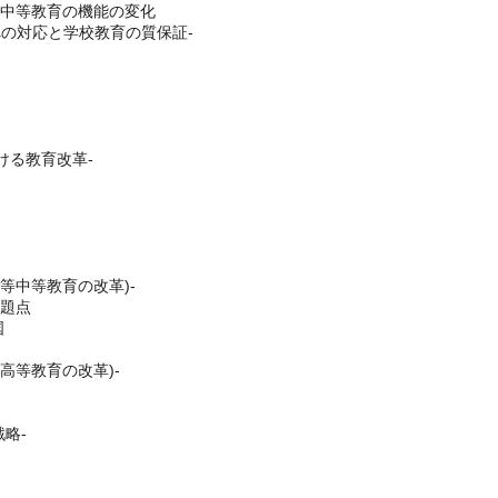
期中等教育の機能の変化
徒への対応と学校教育の質保証-
おける教育改革-
初等中等教育の改革)-
問題点
国
(高等教育の改革)-
略-