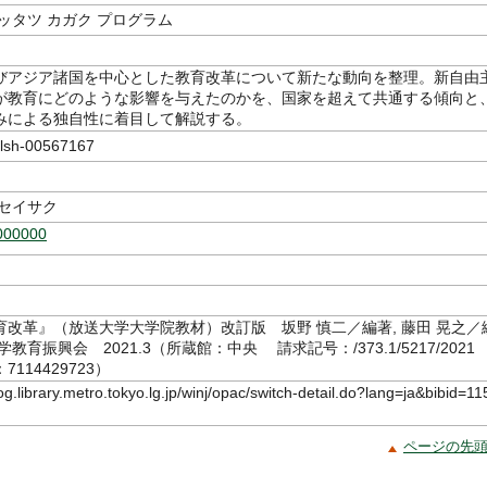
ッタツ カガク プログラム
びアジア諸国を中心とした教育改革について新たな動向を整理。新自由
が教育にどのような影響を与えたのかを、国家を超えて共通する傾向と
みによる独自性に着目して解説する。
sh-00567167
 セイサク
000000
育改革』（放送大学大学院教材）改訂版 坂野 慎二／編著, 藤田 晃之／
教育振興会 2021.3（所蔵館：中央 請求記号：/373.1/5217/202
114429723）
log.library.metro.tokyo.lg.jp/winj/opac/switch-detail.do?lang=ja&bibid=11
ページの先