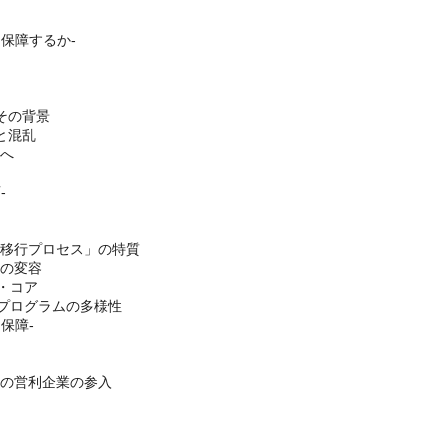
う保障するか-
その背景
と混乱
定へ
-
の移行プロセス」の特質
けの変容
・コア
践プログラムの多様性
保障-
への営利企業の参入