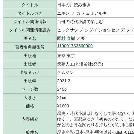
タイトル
日本の川読み歩き
タイトルカナ
ニホン ノ カワ ヨミアルキ
タイトル関連情報
百冊の時代小説で楽しむ
タイトル関連情報読み
ヒャクサツ ノ ジダイ ショウセツ デ タ
著者名
岡村 直樹
／著
110001763360000
著者名典拠番号
出版地
東京,東京
出版者
天夢人,山と溪谷社(発売)
出版者カナ
テムジン
出版年
2021.3
ページ数
245p
大きさ
21cm
価格
¥1600
歴史・時代小説は川なくして語れない。
内容紹介
ゆく」、宮部みゆき「初ものがたり」な
がどのような関わりを持ちながら川に接
一般件名
歴史小説-日本-歴史-明治以後-ndlsh-011500