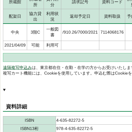
所蔵館
請求記号
資料コード
所
分
協力貸
利用状
配架日
返却予定日
資料取扱
予
出
況
一般図
中央
3階C
/910.26/7000/2021
7114068176
書
2021/04/09
可能
利用可
遠隔複写申込み
は、東京都在住・在勤・在学の方からお受けいたしま
複写カート機能には、Cookieを使用しています。申込む際はCooki
資料詳細
ISBN
4-635-82272-5
ISBN13桁
978-4-635-82272-5