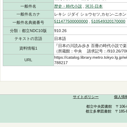
一般件名
歴史・時代小説
,
河川-日本
一般件名カナ
レキシ ジダイ ショウセツ,カセン-ニホン
511477500000000
,
510549320170000
一般件名典拠番号
分類：都立NDC10版
910.26
テキストの言語
日本語
『日本の川読み歩き 百冊の時代小説で楽し
資料情報1
（所蔵館：中央 請求記号：/910.26/700
https://catalog.library.metro.tokyo.lg.jp
URL
788217
サイトポリシー
個人情
都立中央図書館 〒106-857
都立多摩図書館 〒185-852