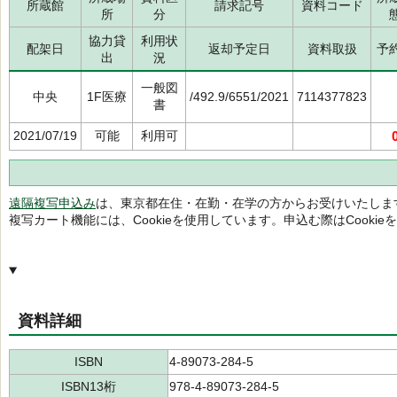
所蔵館
請求記号
資料コード
所
分
協力貸
利用状
配架日
返却予定日
資料取扱
予
出
況
一般図
中央
1F医療
/492.9/6551/2021
7114377823
書
2021/07/19
可能
利用可
遠隔複写申込み
は、東京都在住・在勤・在学の方からお受けいたしま
複写カート機能には、Cookieを使用しています。申込む際はCooki
資料詳細
ISBN
4-89073-284-5
ISBN13桁
978-4-89073-284-5