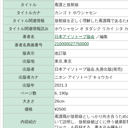
タイトル
看護と放射線
タイトルカナ
カンゴ ト ホウシャセン
タイトル関連情報
放射線を正しく理解した看護職であるた
タイトル関連情報読み
ホウシャセン オ タダシク リカイ シタ カ
著者名
日本アイソトープ協会
／編集
210000027750000
著者名典拠番号
版表示
改訂版
出版地
東京,東京
出版者
日本アイソトープ協会,丸善出版(発売)
出版者カナ
ニホン アイソトープ キョウカイ
出版年
2021.3
ページ数
6, 190p
大きさ
26cm
価格
¥2500
看護職が放射線としっかり向き合うため
内容紹介
いて説明し、放射線被ばくに伴う健康影
ワーク」も収録する。書き込み欄あり。