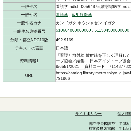
一般件名
看護学-ndlsh-00564875,放射線医学-ndlsh
一般件名
看護学
,
放射線医学
一般件名カナ
カンゴガク,ホウシャセン イガク
510604800000000
,
511384500000000
一般件名典拠番号
分類：都立NDC10版
492.9169
テキストの言語
日本語
『看護と放射線 放射線を正しく理解し
資料情報1
ープ協会／編集 日本アイソトープ協会 2
9/6551/2021 資料コード：711437782
https://catalog.library.metro.tokyo.lg.jp
URL
791966
サイトポリシー
個人情
都立中央図書館 〒106-857
都立多摩図書館 〒185-852