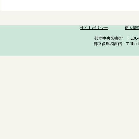
サイトポリシー
個人情
都立中央図書館 〒106-857
都立多摩図書館 〒185-852