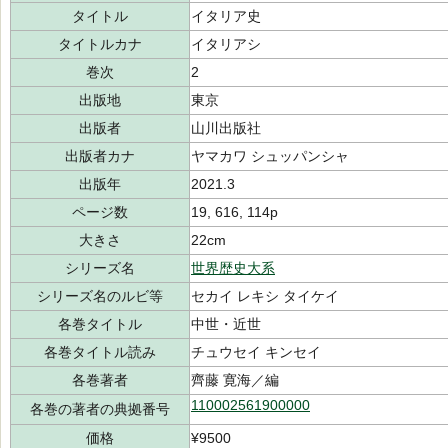
タイトル
イタリア史
タイトルカナ
イタリアシ
巻次
2
出版地
東京
出版者
山川出版社
出版者カナ
ヤマカワ シュッパンシャ
出版年
2021.3
ページ数
19, 616, 114p
大きさ
22cm
シリーズ名
世界歴史大系
シリーズ名のルビ等
セカイ レキシ タイケイ
各巻タイトル
中世・近世
各巻タイトル読み
チュウセイ キンセイ
各巻著者
齊藤 寛海／編
110002561900000
各巻の著者の典拠番号
価格
¥9500