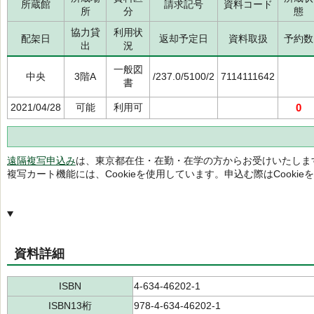
所蔵館
請求記号
資料コード
所
分
態
協力貸
利用状
配架日
返却予定日
資料取扱
予約数
出
況
一般図
中央
3階A
/237.0/5100/2
7114111642
書
2021/04/28
可能
利用可
0
遠隔複写申込み
は、東京都在住・在勤・在学の方からお受けいたしま
複写カート機能には、Cookieを使用しています。申込む際はCooki
資料詳細
ISBN
4-634-46202-1
ISBN13桁
978-4-634-46202-1