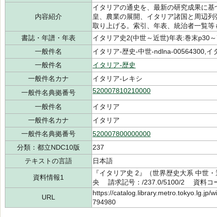
イタリアの通史を、最新の研究成果に基
内容紹介
皇、農業の展開、イタリア諸国と周辺列
取り上げる。索引、年表、統治者一覧等
書誌・年譜・年表
イタリア史2(中世～近世)年表:巻末p30～7
一般件名
イタリア-歴史-中世-ndlna-00564300,イタ
一般件名
イタリア-歴史
一般件名カナ
イタリア-レキシ
520007810210000
一般件名典拠番号
一般件名
イタリア
一般件名カナ
イタリア
一般件名典拠番号
520007800000000
分類：都立NDC10版
237
テキストの言語
日本語
『イタリア史 2』（世界歴史大系 中世・
資料情報1
央 請求記号：/237.0/5100/2 資料コー
https://catalog.library.metro.tokyo.lg.jp
URL
794980