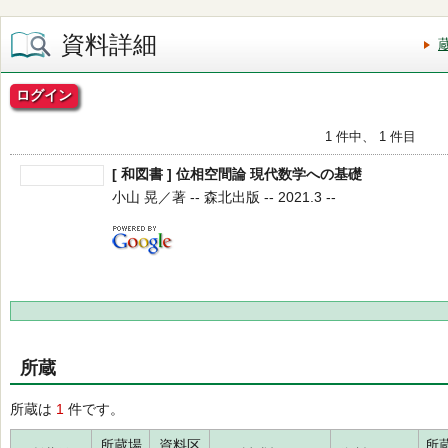
資料詳細
ログイン
1 件中、 1 件目
[ 和図書 ] 位相空間論 現代数学への基礎
小山 晃／著 -- 森北出版 -- 2021.3 --
所蔵
所蔵は
1
件です。
所蔵場
資料区
所