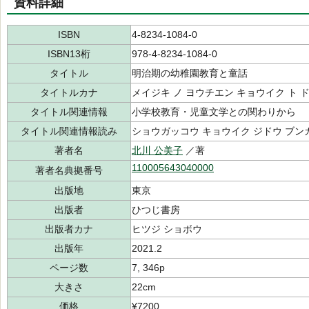
資料詳細
ISBN
4-8234-1084-0
ISBN13桁
978-4-8234-1084-0
タイトル
明治期の幼稚園教育と童話
タイトルカナ
メイジキ ノ ヨウチエン キョウイク ト 
タイトル関連情報
小学校教育・児童文学との関わりから
タイトル関連情報読み
ショウガッコウ キョウイク ジドウ ブンガ
著者名
北川 公美子
／著
110005643040000
著者名典拠番号
出版地
東京
出版者
ひつじ書房
出版者カナ
ヒツジ ショボウ
出版年
2021.2
ページ数
7, 346p
大きさ
22cm
価格
¥7200