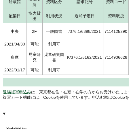
所蔵館
資料区分
請求記号
資料コード
所
協力貸
配架日
利用状況
返却予定日
資料取扱
出
中央
2F
一般図書
/376.1/6398/2021
7114125290
2021/04/30
可能
利用可
児童研
児童研究図
多摩
K/376.1/5162/2021
7114906628
究
書
2022/01/17
可能
利用可
遠隔複写申込み
は、東京都在住・在勤・在学の方からお受けいたしま
複写カート機能には、Cookieを使用しています。申込む際はCooki