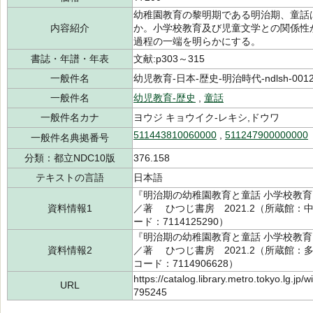
幼稚園教育の黎明期である明治期、童話
内容紹介
か。小学校教育及び児童文学との関係性
過程の一端を明らかにする。
書誌・年譜・年表
文献:p303～315
一般件名
幼児教育-日本-歴史-明治時代-ndlsh-001200
一般件名
幼児教育-歴史
,
童話
一般件名カナ
ヨウジ キョウイク-レキシ,ドウワ
511443810060000
,
511247900000000
一般件名典拠番号
分類：都立NDC10版
376.158
テキストの言語
日本語
『明治期の幼稚園教育と童話 小学校教育
資料情報1
／著 ひつじ書房 2021.2（所蔵館：中央 
ード：7114125290）
『明治期の幼稚園教育と童話 小学校教育
資料情報2
／著 ひつじ書房 2021.2（所蔵館：多摩 
コード：7114906628）
https://catalog.library.metro.tokyo.lg.jp
URL
795245