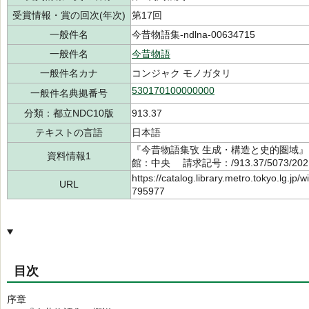
受賞情報・賞の回次(年次)
第17回
一般件名
今昔物語集-ndlna-00634715
一般件名
今昔物語
一般件名カナ
コンジャク モノガタリ
530170100000000
一般件名典拠番号
分類：都立NDC10版
913.37
テキストの言語
日本語
『今昔物語集攷 生成・構造と史的圏域』 
資料情報1
館：中央 請求記号：/913.37/5073/20
https://catalog.library.metro.tokyo.lg.jp
URL
795977
目次
序章