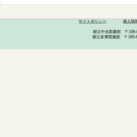
サイトポリシー
個人情
都立中央図書館 〒106-857
都立多摩図書館 〒185-852