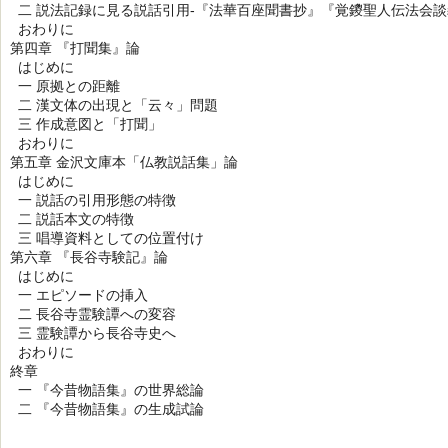
二 説法記録に見る説話引用-『法華百座聞書抄』『覚鑁聖人伝法会談
おわりに
第四章 『打聞集』論
はじめに
一 原拠との距離
二 漢文体の出現と「云々」問題
三 作成意図と「打聞」
おわりに
第五章 金沢文庫本「仏教説話集」論
はじめに
一 説話の引用形態の特徴
二 説話本文の特徴
三 唱導資料としての位置付け
第六章 『長谷寺験記』論
はじめに
一 エピソードの挿入
二 長谷寺霊験譚への変容
三 霊験譚から長谷寺史へ
おわりに
終章
一 『今昔物語集』の世界総論
二 『今昔物語集』の生成試論