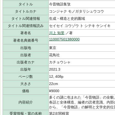
タイトル
今昔物語集攷
タイトルカナ
コンジャク モノガタリシュウコウ
タイトル関連情報
生成・構造と史的圏域
タイトル関連情報読み
セイセイ コウゾウ ト シテキ ケンイキ
著者名
川上 知里
／著
110007501380000
著者名典拠番号
出版地
東京
出版者
花鳥社
出版者カナ
カチョウシャ
出版年
2021.3
ページ数
12, 408p
大きさ
22cm
価格
¥9000
多くの謎に包まれた「今昔物語」の全貌
内容紹介
各話と全体構造、編者の読者意識、内部
から、「今昔物語」の解明と文学史的位
受賞情報・賞の名称
第2次関根賞