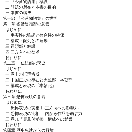
一 『今昔物語集』概説
二 問題の所在と本書の目的
三 本書の構成
第一部 『今昔物語集』の世界
第一章 各話冒頭部の意義
はじめに
一 事実性の強調と整合性の確保
二 構成・配列との連動
三 冒頭部と結語
四 二方向への欲求
おわりに
第二章 非仏法部の形成
はじめに
一 巻十の話群構成
二 中国正史の存在と天竺部・本朝部
三 構成と表現の「本朝化」
おわりに
第三章 恐怖表現の意義
はじめに
一 恐怖表現の実相Ⅰ-正方向への影響力-
二 恐怖表現の実相Ⅱ-内から作品を崩す力-
三 巻九「震旦付孝養」構成への影響
おわりに
第四章 歴史叙述からの解放