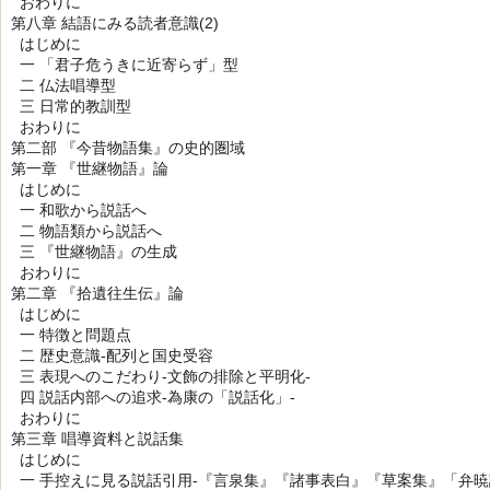
おわりに
第八章 結語にみる読者意識(2)
はじめに
一 「君子危うきに近寄らず」型
二 仏法唱導型
三 日常的教訓型
おわりに
第二部 『今昔物語集』の史的圏域
第一章 『世継物語』論
はじめに
一 和歌から説話へ
二 物語類から説話へ
三 『世継物語』の生成
おわりに
第二章 『拾遺往生伝』論
はじめに
一 特徴と問題点
二 歴史意識-配列と国史受容
三 表現へのこだわり-文飾の排除と平明化-
四 説話内部への追求-為康の「説話化」-
おわりに
第三章 唱導資料と説話集
はじめに
一 手控えに見る説話引用-『言泉集』『諸事表白』『草案集』「弁暁