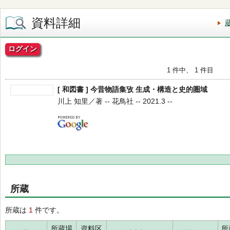
資料詳細
ログイン
1 件中、 1 件目
[ 和図書 ] 今昔物語集攷 生成・構造と史的圏域
川上 知里／著 -- 花鳥社 -- 2021.3 --
所蔵
所蔵は
1
件です。
所蔵場
資料区
所