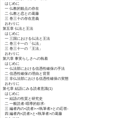
はじめに
一 仏教的観点の存在
二 仏教と恋との葛藤
三 巻三十の存在意義
おわりに
第五章 仏法と王法
はじめに
一 三国における仏法と王法
二 巻三十一の「仏法」
三 巻三十一の「王法」
おわりに
第六章 事実らしさへの執着
はじめに
一 仏法部における信憑性確保の手法
二 信憑性確保の理由と背景
三 非仏法部における信憑性確保の実態
おわりに
第七章 結語にみる読者意識(1)
はじめに
一 結語の性質と研究史
二 一般読者-唱導的欲求-
三 編者内の<読者>-<執筆者>との応答-
四 編者内<読者>と<執筆者>の葛藤