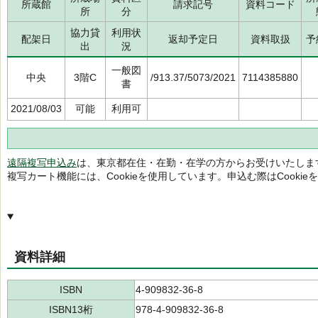
所蔵館
請求記号
資料コード
所
分
協力貸
利用状
配架日
返却予定日
資料取扱
予
出
況
一般図
中央
3階C
/913.37/5073/2021
7114385880
書
2021/08/03
可能
利用可
遠隔複写申込み
は、東京都在住・在勤・在学の方からお受けいたしま
複写カート機能には、Cookieを使用しています。申込む際はCooki
資料詳細
ISBN
4-909832-36-8
ISBN13桁
978-4-909832-36-8