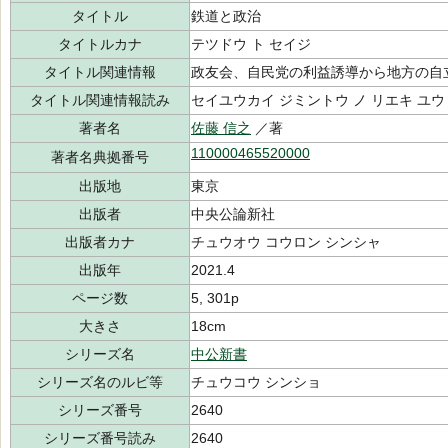
タイトル
鉄道と政治
タイトルカナ
テツドウ ト セイジ
タイトル関連情報
政友会、自民党の利益誘導から地方の自
タイトル関連情報読み
セイユウカイ ジミントウ ノ リエキ ユウド
著者名
佐藤 信之
／著
110000465520000
著者名典拠番号
出版地
東京
出版者
中央公論新社
出版者カナ
チュウオウ コウロン シンシャ
出版年
2021.4
ページ数
5, 301p
大きさ
18cm
シリーズ名
中公新書
シリーズ名のルビ等
チュウコウ シンショ
シリーズ番号
2640
シリーズ番号読み
2640