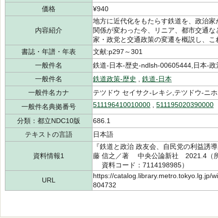
価格
¥940
地方に近代化をもたらす鉄道を、政治家
内容紹介
関係が変わった今、リニア、都市交通な
家・政党と交通政策の変遷を概説し、こ
書誌・年譜・年表
文献:p297～301
一般件名
鉄道-日本-歴史-ndlsh-00605444,日本-政
一般件名
鉄道政策-歴史
,
鉄道-日本
一般件名カナ
テツドウ セイサク-レキシ,テツドウ-ニ
511196410010000
,
511195020390000
一般件名典拠番号
分類：都立NDC10版
686.1
テキストの言語
日本語
『鉄道と政治 政友会、自民党の利益誘導
資料情報1
藤 信之／著 中央公論新社 2021.4（所蔵
資料コード：7114198985）
https://catalog.library.metro.tokyo.lg.jp
URL
804732