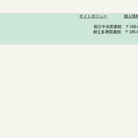
サイトポリシー
個人情
都立中央図書館 〒106-857
都立多摩図書館 〒185-852