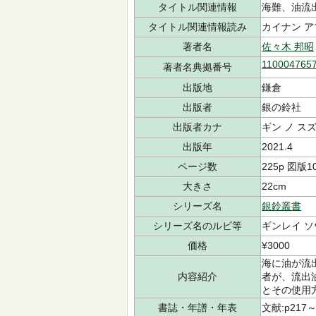
タイトル関連情報
海難、油流
タイトル関連情報読み
カイナン ア
著者名
佐々木 邦昭
110004765
著者名典拠番号
出版地
鎌倉
出版者
銀の鈴社
出版者カナ
ギン ノ ス
出版年
2021.4
ページ数
225p 図版1
大きさ
22cm
シリーズ名
銀鈴叢書
シリーズ名のルビ等
ギンレイ 
価格
¥3000
海に油が流
内容紹介
者が、流出
とその使用
書誌・年譜・年表
文献:p217～