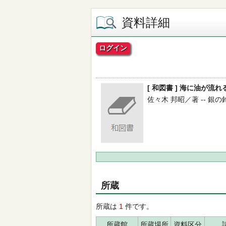
資料詳細
ログイン
[ 和図書 ] 海に油が流
佐々木 邦昭／著 -- 銀の鈴社 
所蔵
所蔵は
1
件です。
所蔵館
所蔵場所
資料区分