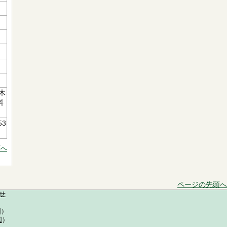
木
料
53
頭へ
ページの先頭へ
せ
図
）
図
）