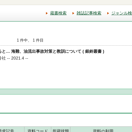
蔵書検索
雑誌記事検索
ジャンル検
1 件中、 1 件目
れると… 海難、油流出事故対策と教訓について ( 銀鈴叢書 )
-- 2021.4 --
請求記号
資料コード
所蔵状態
資料の利用