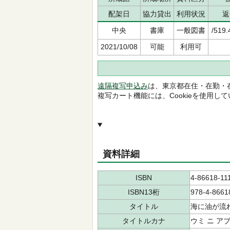
配架日
協力貸出
利用状況
返
中央
書庫
一般図書
/519.
2021/10/08
可能
利用可
遠隔複写申込み
は、東京都在住・在勤・
複写カート機能には、Cookieを使用し
資料詳細
ISBN
4-86618-11
ISBN13桁
978-4-8661
タイトル
海に油が流
タイトルカナ
ウミ ニ ア