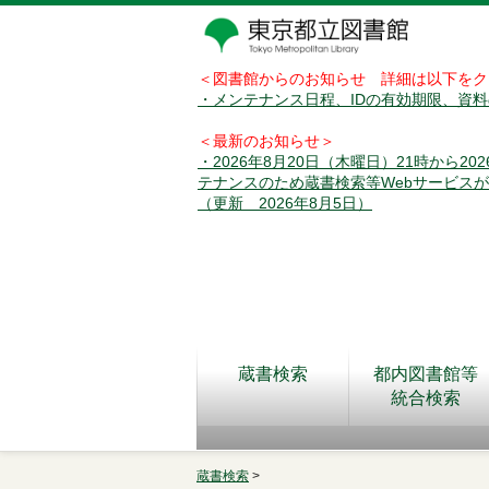
＜図書館からのお知らせ 詳細は以下をク
・メンテナンス日程、IDの有効期限、資
＜最新のお知らせ＞
・2026年8月20日（木曜日）21時から2
テナンスのため蔵書検索等Webサービス
（更新 2026年8月5日）
蔵書検索
都内図書館等
統合検索
蔵書検索
>