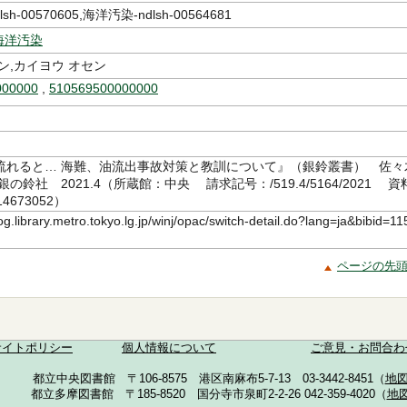
h-00570605,海洋汚染-ndlsh-00564681
海洋汚染
ン,カイヨウ オセン
000000
,
510569500000000
流れると… 海難、油流出事故対策と教訓について』（銀鈴叢書） 佐々
の鈴社 2021.4（所蔵館：中央 請求記号：/519.4/5164/2021 資
4673052）
log.library.metro.tokyo.lg.jp/winj/opac/switch-detail.do?lang=ja&bibid=11
ページの先
サイトポリシー
個人情報について
ご意見・お問合わ
都立中央図書館 〒106-8575 港区南麻布5-7-13 03-3442-8451（
地
都立多摩図書館 〒185-8520 国分寺市泉町2-2-26 042-359-4020（
地