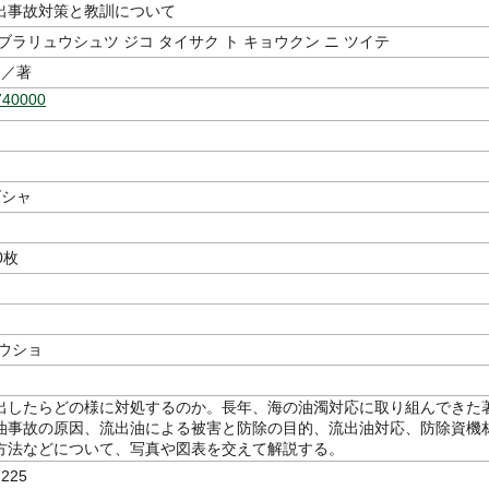
出事故対策と教訓について
ブラリュウシュツ ジコ タイサク ト キョウクン ニ ツイテ
／著
740000
ズシャ
0枚
ソウショ
出したらどの様に対処するのか。長年、海の油濁対応に取り組んできた
油事故の原因、流出油による被害と防除の目的、流出油対応、防除資機
方法などについて、写真や図表を交えて解説する。
225