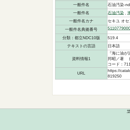
一般件名
石油汚染-ndls
一般件名
石油汚染
,
一般件名カナ
セキユ オセ
511077900
一般件名典拠番号
分類：都立NDC10版
519.4
テキストの言語
日本語
『海に油が
資料情報1
邦昭／著 銀
コード：711
https://cata
URL
819250