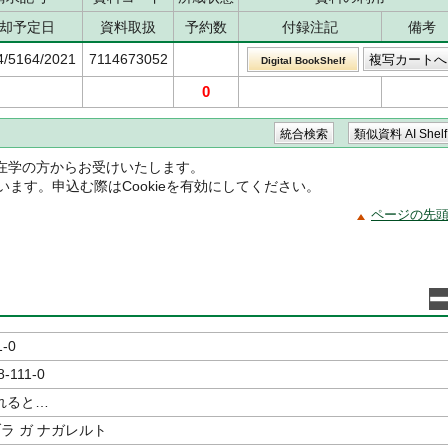
却予定日
資料取扱
予約数
付録注記
備考
4/5164/2021
7114673052
Digital BookShelf
0
在学の方からお受けいたします。
ています。申込む際はCookieを有効にしてください。
ページの先
1-0
8-111-0
れると…
ブラ ガ ナガレルト