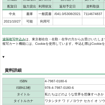
配架日
協力貸出
利用状況
返却予定日
資料取扱
中央
書庫
一般図書
/041.0/5308/2021
7114674837
2021/10/27
可能
利用可
遠隔複写申込み
は、東京都在住・在勤・在学の方からお受けいたしま
複写カート機能には、Cookieを使用しています。申込む際はCooki
資料詳細
ISBN
4-7987-0180-6
ISBN13桁
978-4-7987-0180-6
タイトル
私たちはどのような世界を想像すべきか
タイトルカナ
ワタシタチ ワ ドノヨウナ セカイ オ ソ