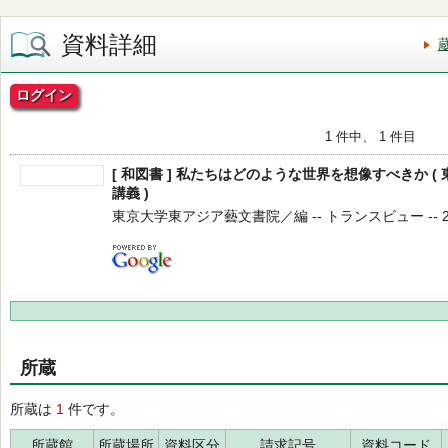
資料詳細
ログイン
1 件中、 1 件目
[ 和図書 ] 私たちはどのような世界を想像すべきか 
講義 )
東京大学東アジア藝文書院／編 -- トランスビュー -- 202
所蔵
所蔵は
1
件です。
所蔵館
所蔵場所
資料区分
請求記号
資料コード