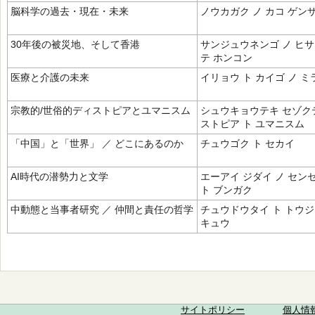
脳科学の過去・現在・未来
ノウカガク ノ カコ ゲン
30年後の被災地、そして香港
サンジュウネンゴ ノ ヒサ
テ ホンコン
医療と介護の未来
イリョウ ト カイゴ ノ ミ
宗教的/世俗的ディストピアとユマニスム
シュウキョウテキ セゾク
ストピア ト ユマニスム
「中国」と「世界」 ／ どこにあるのか
チュウゴク ト セカイ
AI時代の潜勢力と文学
エーアイ ジダイ ノ セン
ト ブンガク
中動態と当事者研究 ／ 仲間と責任の哲学
チュウドウタイ ト トウジ
キュウ
サイトポリシー
個人情