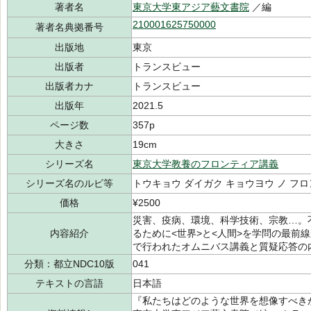
著者名
東京大学東アジア藝文書院
／編
210001625750000
著者名典拠番号
出版地
東京
出版者
トランスビュー
出版者カナ
トランスビュー
出版年
2021.5
ページ数
357p
大きさ
19cm
シリーズ名
東京大学教養のフロンティア講義
シリーズ名のルビ等
トウキョウ ダイガク キョウヨウ ノ フ
価格
¥2500
災害、疫病、環境、科学技術、宗教…。
内容紹介
るために<世界>と<人間>を学問の最前線
で行われたオムニバス講義と質疑応答の
分類：都立NDC10版
041
テキストの言語
日本語
『私たちはどのような世界を想像すべ