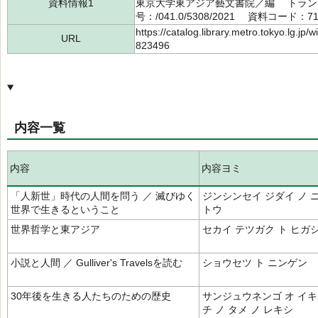
資料情報1
東京大学東アジア藝文書院／編 トランス
号：/041.0/5308/2021 資料コード：71
https://catalog.library.metro.tokyo.lg.jp
URL
823496
内容一覧
内容
内容ヨミ
「人新世」時代の人間を問う ／ 滅びゆく
ジンシンセイ ジダイ ノ 
世界で生きるということ
トウ
世界哲学と東アジア
セカイ テツガク ト ヒガ
小説と人間 ／ Gulliver's Travelsを読む
ショウセツ ト ニンゲン
30年後を生きる人たちのための歴史
サンジュウネンゴ オ イキ
チ ノ タメ ノ レキシ