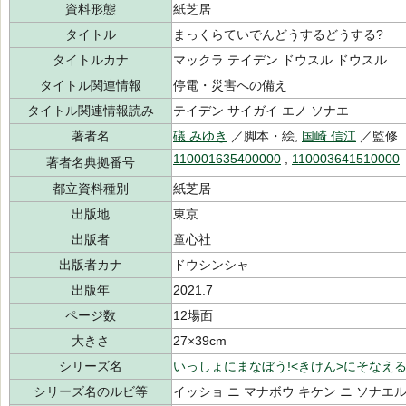
資料形態
紙芝居
タイトル
まっくらていでんどうするどうする?
タイトルカナ
マックラ テイデン ドウスル ドウスル
タイトル関連情報
停電・災害への備え
タイトル関連情報読み
テイデン サイガイ エノ ソナエ
著者名
礒 みゆき
／脚本・絵,
国崎 信江
／監修
110001635400000
,
110003641510000
著者名典拠番号
都立資料種別
紙芝居
出版地
東京
出版者
童心社
出版者カナ
ドウシンシャ
出版年
2021.7
ページ数
12場面
大きさ
27×39cm
シリーズ名
いっしょにまなぼう!<きけん>にそなえ
シリーズ名のルビ等
イッショ ニ マナボウ キケン ニ ソナエ