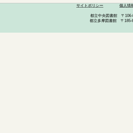
サイトポリシー
個人情
都立中央図書館 〒106-857
都立多摩図書館 〒185-852