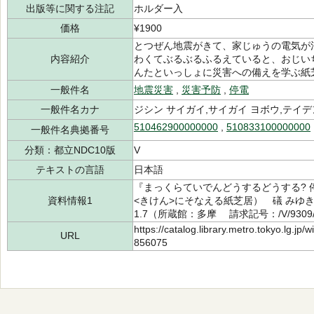
出版等に関する注記
ホルダー入
価格
¥1900
とつぜん地震がきて、家じゅうの電気が消
内容紹介
わくてぶるぶるふるえていると、おじい
んたといっしょに災害への備えを学ぶ紙
一般件名
地震災害
,
災害予防
,
停電
一般件名カナ
ジシン サイガイ,サイガイ ヨボウ,テイデ
510462900000000
,
510833100000000
一般件名典拠番号
分類：都立NDC10版
V
テキストの言語
日本語
『まっくらていでんどうするどうする? 
資料情報1
<きけん>にそなえる紙芝居） 礒 みゆき
1.7（所蔵館：多摩 請求記号：/V/9309/
https://catalog.library.metro.tokyo.lg.jp
URL
856075