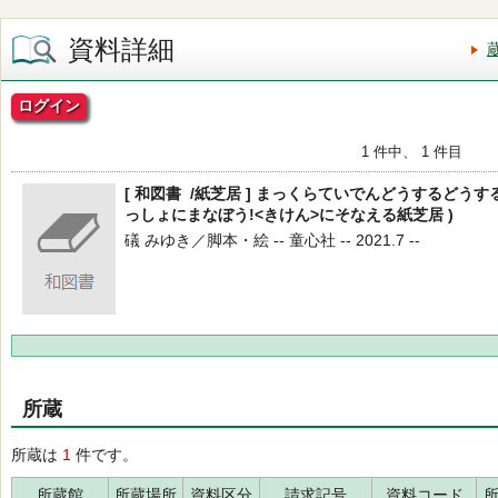
資料詳細
ログイン
1 件中、 1 件目
[ 和図書 /紙芝居 ] まっくらていでんどうするどうする
っしょにまなぼう!<きけん>にそなえる紙芝居 )
礒 みゆき／脚本・絵 -- 童心社 -- 2021.7 --
所蔵
所蔵は
1
件です。
所蔵館
所蔵場所
資料区分
請求記号
資料コード