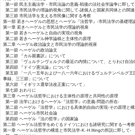
第一節 民主主義法学・市民法論の意義-戦後の法社会学論争に即して
第二節 市民法学の理論的視角に関して-諸個人と国家共同体との関連
第三節 市民法学を支える市民像に関する考察
第一部 若きヘーゲルの思想とヘーゲル『法哲学』-市民法学の基礎理
第一章 若きヘーゲルと市民法学の理論的視座
第一節 若きヘーゲルと自由の実現の視角
第二節 若きヘーゲル神学論稿と主体性の原理
第二章 ヘーゲル政治論文と市民法学の理論的視座
第一節 ヘーゲルの政治論文
第二節 『カル親書訳』について
第三節 「ヴュルテンヴェルクの最近の内情について、とりわけ自治
第四節 『ドイツ憲法論』について
第五節 「一八一五年および一八一六年におけるヴュルテンベルグ王
事録、三三節」について
第六節 「イギリス選挙法改正案について」
第七節 おわりに
第三章 ヘーゲル法哲学における主体性の原理と共同性の原理
第一節 法学におけるヘーゲル『法哲学』の意義-問題の所在-
第二節 ヘーゲル『法哲学』における具体的自由の実現-その原理と構
第三節 ヘーゲル市民社会論
第四節 ヘーゲル『法の哲学』の国家論
第二部 ヘーゲル法哲学をめぐるドイツにおける諸研究に関する一考察
第一章 ヘーゲル法哲学の構造と市民法学-K.‐H.Iltingの所説に即して-