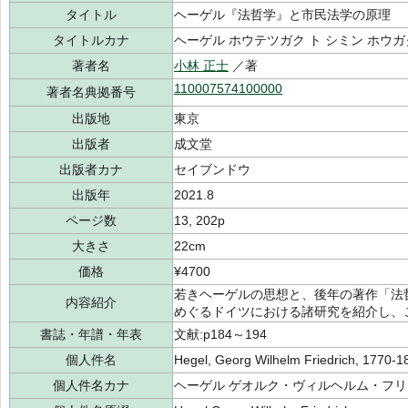
タイトル
ヘーゲル『法哲学』と市民法学の原理
タイトルカナ
ヘーゲル ホウテツガク ト シミン ホウガ
著者名
小林 正士
／著
110007574100000
著者名典拠番号
出版地
東京
出版者
成文堂
出版者カナ
セイブンドウ
出版年
2021.8
ページ数
13, 202p
大きさ
22cm
価格
¥4700
若きヘーゲルの思想と、後年の著作「法
内容紹介
めぐるドイツにおける諸研究を紹介し、
書誌・年譜・年表
文献:p184～194
個人件名
Hegel, Georg Wilhelm Friedrich, 1770-1
個人件名カナ
ヘーゲル ゲオルク・ヴィルヘルム・フ