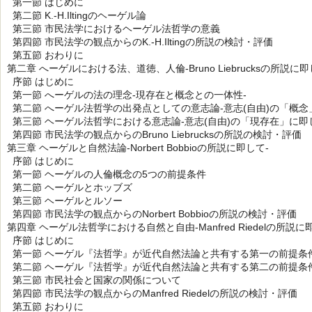
第一節 はじめに
第二節 K.‐H.Iltingのヘーゲル論
第三節 市民法学におけるヘーゲル法哲学の意義
第四節 市民法学の観点からのK.‐H.Iltingの所説の検討・評価
第五節 おわりに
第二章 へーゲルにおける法、道徳、人倫-Bruno Liebrucksの所説に即
序節 はじめに
第一節 へーゲルの法の理念-現存在と概念との一体性-
第二節 へーゲル法哲学の出発点としての意志論-意志(自由)の「概念
第三節 ヘーゲル法哲学における意志論-意志(自由)の「現存在」に即
第四節 市民法学の観点からのBruno Liebrucksの所説の検討・評価
第三章 ヘーゲルと自然法論-Norbert Bobbioの所説に即して-
序節 はじめに
第一節 ヘーゲルの人倫概念の5つの前提条件
第二節 ヘーゲルとホッブズ
第三節 ヘーゲルとルソー
第四節 市民法学の観点からのNorbert Bobbioの所説の検討・評価
第四章 ヘーゲル法哲学における自然と自由-Manfred Riedelの所説に
序節 はじめに
第一節 ヘーゲル『法哲学』が近代自然法論と共有する第一の前提条
第二節 ヘーゲル『法哲学』が近代自然法論と共有する第二の前提条
第三節 市民社会と国家の関係について
第四節 市民法学の観点からのManfred Riedelの所説の検討・評価
第五節 おわりに