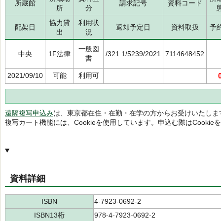
所蔵館
請求記号
資料コード
所
分
協力貸
利用状
配架日
返却予定日
資料取扱
予
出
況
一般図
中央
1F法律
/321.1/5239/2021
7114648452
書
2021/09/10
可能
利用可
遠隔複写申込み
は、東京都在住・在勤・在学の方からお受けいたしま
複写カート機能には、Cookieを使用しています。申込む際はCooki
資料詳細
ISBN
4-7923-0692-2
ISBN13桁
978-4-7923-0692-2