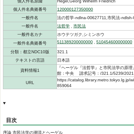
個人件名原綴
Hegel,Georg Wilhelm Friedrich
個人件名典拠番号
120000127350000
一般件名
法の哲学-ndlna-00627711,市民法-ndlsh-
一般件名
法哲学
,
市民法
一般件名カナ
ホウテツガク,シミンホウ
511389200000000
,
510454600000000
一般件名典拠番号
分類：都立NDC10版
321.1
テキストの言語
日本語
『ヘーゲル『法哲学』と市民法学の原理』
資料情報1
館：中央 請求記号：/321.1/5239/202
https://catalog.library.metro.tokyo.lg.jp
URL
859064
目次
序論 市民法学の潮流とヘーゲル