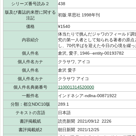
シリーズ番号読み２
438
版及び書誌的来歴に関する
初版:草思社 1998年刊
注記
価格
¥1540
体当たりで挑んだジャワのフィールド調
内容紹介
究の第一人者として知られる著者の原点
し、70代半ばを迎えた今日の心境を綴
個人件名
倉沢, 愛子, 1946--entity-00193782
個人件名カナ
クラサワ, アイコ
個人件名
倉沢 愛子
個人件名カナ
クラサワ アイコ
個人件名典拠番号
110001314520000
一般件名
インドネシア-ndlna-00871922
分類：都立NDC10版
289.1
テキストの言語
日本語
書評掲載紙
読売新聞 2021/09/12 2226
書評掲載紙2
朝日新聞 2021/12/25