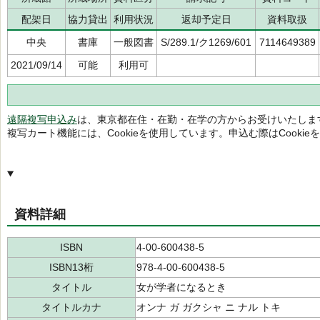
配架日
協力貸出
利用状況
返却予定日
資料取扱
中央
書庫
一般図書
S/289.1/ク1269/601
7114649389
2021/09/14
可能
利用可
遠隔複写申込み
は、東京都在住・在勤・在学の方からお受けいたしま
複写カート機能には、Cookieを使用しています。申込む際はCooki
資料詳細
ISBN
4-00-600438-5
ISBN13桁
978-4-00-600438-5
タイトル
女が学者になるとき
タイトルカナ
オンナ ガ ガクシャ ニ ナル トキ