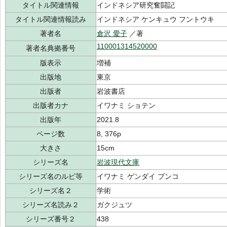
タイトル関連情報
インドネシア研究奮闘記
タイトル関連情報読み
インドネシア ケンキュウ フントウキ
著者名
倉沢 愛子
／著
110001314520000
著者名典拠番号
版表示
増補
出版地
東京
出版者
岩波書店
出版者カナ
イワナミ ショテン
出版年
2021.8
ページ数
8, 376p
大きさ
15cm
シリーズ名
岩波現代文庫
シリーズ名のルビ等
イワナミ ゲンダイ ブンコ
シリーズ名２
学術
シリーズ名読み２
ガクジュツ
シリーズ番号２
438