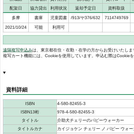
配架日
協力貸出
利用状況
返却予定日
資料取扱
多摩
書庫
児童図書
/913/ヤ376/632
7114749769
2021/10/24
可能
利用可
遠隔複写申込み
は、東京都在住・在勤・在学の方からお受けいたしま
複写カート機能には、Cookieを使用しています。申込む際はCooki
資料詳細
ISBN
4-580-82455-3
ISBN13桁
978-4-580-82455-3
タイトル
介助犬チェリーのパピーウォーカー
タイトルカナ
カイジョケン チェリー ノ パピー ウォ