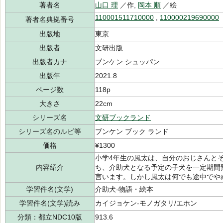
著者名
山口 理
／作,
岡本 順
／絵
110001511710000
,
110000219690000
著者名典拠番号
出版地
東京
出版者
文研出版
出版者カナ
ブンケン シュッパン
出版年
2021.8
ページ数
118p
大きさ
22cm
シリーズ名
文研ブックランド
シリーズ名のルビ等
ブンケン ブック ランド
価格
¥1300
小学4年生の風太は、自分のおじさんと
内容紹介
ち、介助犬となる予定の子犬を一定期間
言います。しかし風太は何でも途中でや
学習件名(文学)
介助犬-物語・絵本
学習件名(文学)読み
カイジョケン-モノガタリ/エホン
分類：都立NDC10版
913.6