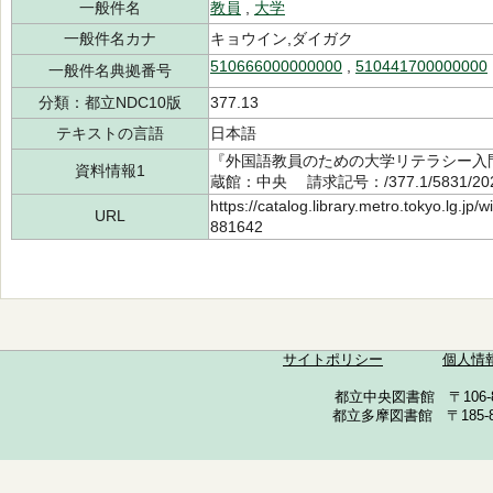
一般件名
教員
,
大学
一般件名カナ
キョウイン,ダイガク
510666000000000
,
510441700000000
一般件名典拠番号
分類：都立NDC10版
377.13
テキストの言語
日本語
『外国語教員のための大学リテラシー入門
資料情報1
蔵館：中央 請求記号：/377.1/5831/2
https://catalog.library.metro.tokyo.lg.jp
URL
881642
サイトポリシー
個人情
都立中央図書館 〒106-857
都立多摩図書館 〒185-852