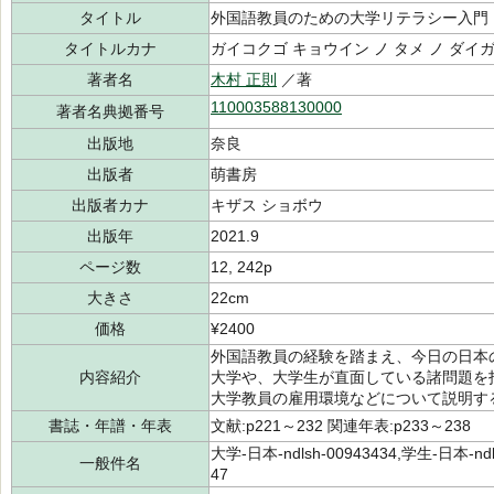
タイトル
外国語教員のための大学リテラシー入門
タイトルカナ
ガイコクゴ キョウイン ノ タメ ノ ダイ
著者名
木村 正則
／著
110003588130000
著者名典拠番号
出版地
奈良
出版者
萌書房
出版者カナ
キザス ショボウ
出版年
2021.9
ページ数
12, 242p
大きさ
22cm
価格
¥2400
外国語教員の経験を踏まえ、今日の日本
内容紹介
大学や、大学生が直面している諸問題を
大学教員の雇用環境などについて説明す
書誌・年譜・年表
文献:p221～232 関連年表:p233～238
大学-日本-ndlsh-00943434,学生-日本-ndl
一般件名
47