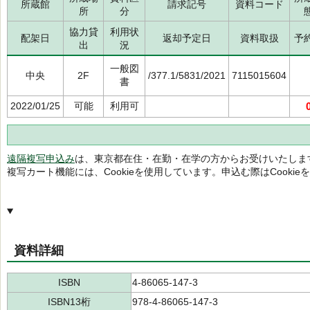
所蔵館
請求記号
資料コード
所
分
協力貸
利用状
配架日
返却予定日
資料取扱
予
出
況
一般図
中央
2F
/377.1/5831/2021
7115015604
書
2022/01/25
可能
利用可
遠隔複写申込み
は、東京都在住・在勤・在学の方からお受けいたしま
複写カート機能には、Cookieを使用しています。申込む際はCooki
資料詳細
ISBN
4-86065-147-3
ISBN13桁
978-4-86065-147-3