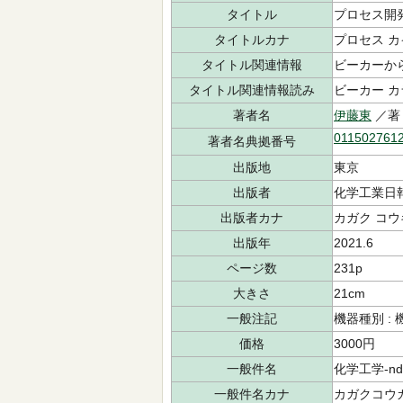
タイトル
プロセス開
タイトルカナ
プロセス カ
タイトル関連情報
ビーカーか
タイトル関連情報読み
ビーカー カ
著者名
伊藤東
／著
011502761
著者名典拠番号
出版地
東京
出版者
化学工業日
出版者カナ
カガク コウ
出版年
2021.6
ページ数
231p
大きさ
21cm
一般注記
機器種別 :
価格
3000円
一般件名
化学工学-ndls
一般件名カナ
カガクコウ