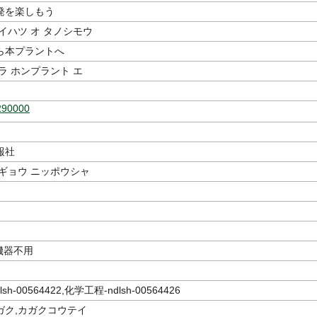
発を楽しもう
イハツ オ タノシモウ
ら本プラントへ
ラ ホンプラント エ
290000
報社
ギョウ ニッポウシャ
 機器不用
h-00564422,化学工程-ndlsh-00564426
ガク,カガクコウテイ