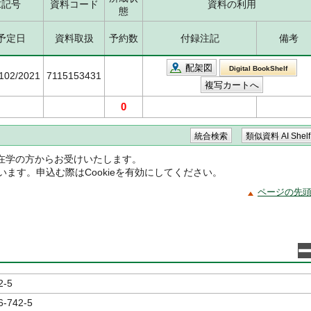
求記号
資料コード
資料の利用
態
予定日
資料取扱
予約数
付録注記
備考
配架図
Digital BookShelf
5102/2021
7115153431
0
在学の方からお受けいたします。
ています。申込む際はCookieを有効にしてください。
ページの先
2-5
6-742-5