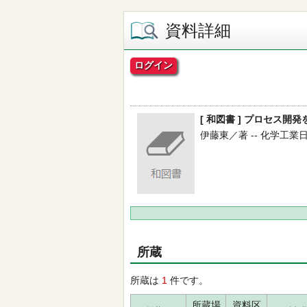
資料詳細
ログイン
[ 和図書 ] プロセス
伊藤東／著 -- 化学工業日報社 
所蔵
所蔵は
1
件です。
所蔵場
資料区