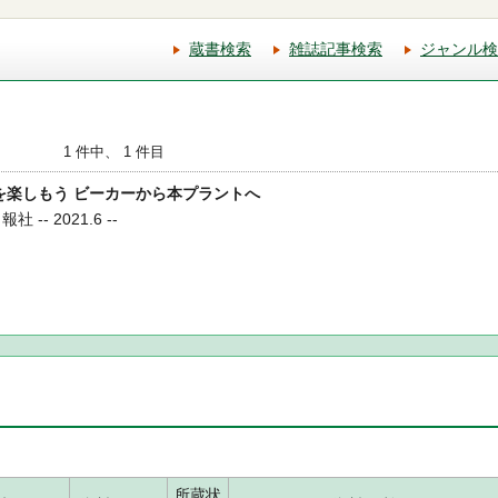
蔵書検索
雑誌記事検索
ジャンル検
1 件中、 1 件目
開発を楽しもう ビーカーから本プラントへ
-- 2021.6 --
所蔵状