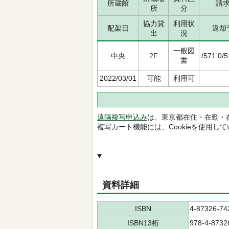
所蔵館
請
所
分
協力貸
利用状
配架日
返却
出
況
一般図
中央
2F
/571.0/
書
2022/03/01
可能
利用可
遠隔複写申込み
は、東京都在住・在勤・
複写カート機能には、Cookieを使用し
資料詳細
ISBN
4-87326-74
ISBN13桁
978-4-8732