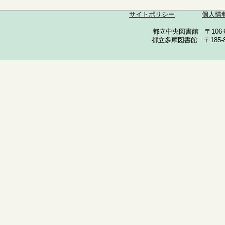
サイトポリシー
個人情
都立中央図書館 〒106-857
都立多摩図書館 〒185-852