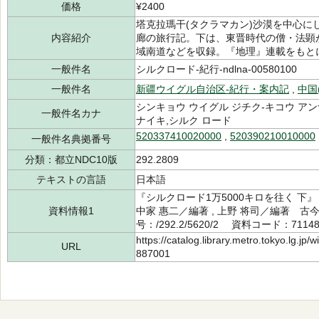
価格
¥2400
塔克拉瑪干(タクラマカン)沙漠を中心に
内容紹介
廊の旅行記。下は、東晋時代の僧・法顕
域南道などを収録。『地理』連載をもと
一般件名
シルクロード-紀行-ndlna-00580100
一般件名
新疆ウイグル自治区-紀行・案内記
,
中国
シンキョウ ウイグル ジチク-キコウ アン
一般件名カナ
ナイキ,シルク ロード
520337410020000
,
520390210010000
一般件名典拠番号
分類：都立NDC10版
292.2809
テキストの言語
日本語
『シルクロード1万5000キロを往く 下
資料情報1
中家 惠二／編著 , 上野 将司／編著 古
号：/292.2/5620/2 資料コード：71148
https://catalog.library.metro.tokyo.lg.jp
URL
887001