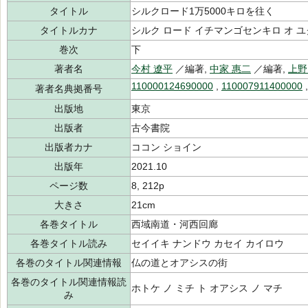
タイトル
シルクロード1万5000キロを往く
タイトルカナ
シルク ロード イチマンゴセンキロ オ ユ
巻次
下
著者名
今村 遼平
／編著,
中家 惠二
／編著,
上野
110000124690000
,
110007911400000
著者名典拠番号
出版地
東京
出版者
古今書院
出版者カナ
ココン ショイン
出版年
2021.10
ページ数
8, 212p
大きさ
21cm
各巻タイトル
西域南道・河西回廊
各巻タイトル読み
セイイキ ナンドウ カセイ カイロウ
各巻のタイトル関連情報
仏の道とオアシスの街
各巻のタイトル関連情報読
ホトケ ノ ミチ ト オアシス ノ マチ
み