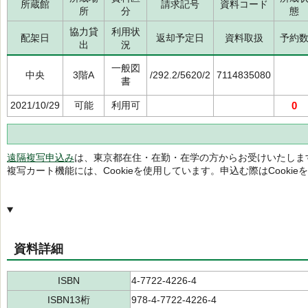
所蔵館
請求記号
資料コード
所
分
態
協力貸
利用状
配架日
返却予定日
資料取扱
予約
出
況
一般図
中央
3階A
/292.2/5620/2
7114835080
書
2021/10/29
可能
利用可
0
遠隔複写申込み
は、東京都在住・在勤・在学の方からお受けいたしま
複写カート機能には、Cookieを使用しています。申込む際はCooki
資料詳細
ISBN
4-7722-4226-4
ISBN13桁
978-4-7722-4226-4