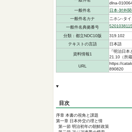
一般件名
dlna-01006
一般件名
日本-対外関
一般件名カナ
ニホン-タイ
520103811
一般件名典拠番号
分類：都立NDC10版
319.102
テキストの言語
日本語
『明治日本
資料情報1
21.10（所
https://cata
URL
890820
目次
序章 本書の視角と課題
第一章 日本外交の理と情
第一節 明治初年の朝鮮政策