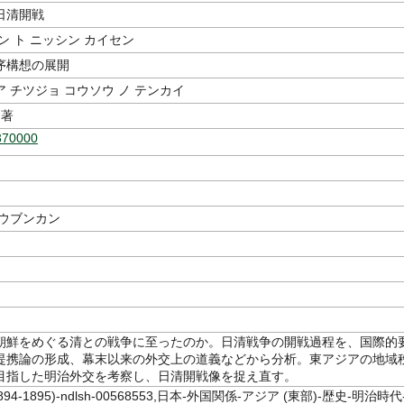
日清開戦
ン ト ニッシン カイセン
序構想の展開
 チツジョ コウソウ ノ テンカイ
著
370000
コウブンカン
朝鮮をめぐる清との戦争に至ったのか。日清戦争の開戦過程を、国際的
提携論の形成、幕末以来の外交上の道義などから分析。東アジアの地域
目指した明治外交を考察し、日清開戦像を捉え直す。
94-1895)-ndlsh-00568553,日本-外国関係-アジア (東部)-歴史-明治時代