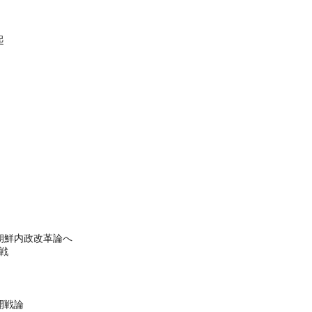
起
朝鮮内政改革論へ
戦
開戦論