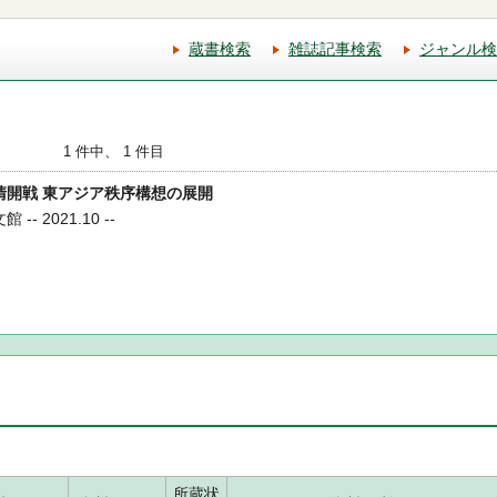
蔵書検索
雑誌記事検索
ジャンル検
1 件中、 1 件目
日清開戦 東アジア秩序構想の展開
- 2021.10 --
所蔵状