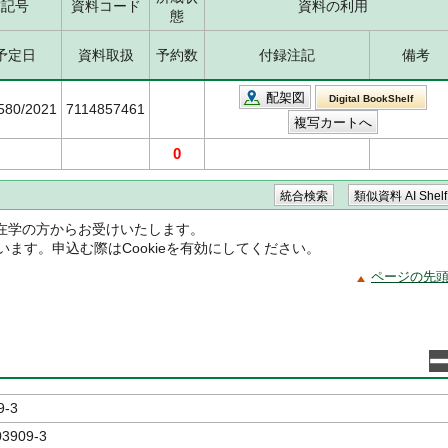
求記号
資料コード
資料の利用
態
予定日
資料取扱
予約数
付録注記
備考
配架図
Digital BookShelf
6580/2021
7114857461
0
在学の方からお受けいたします。
ています。申込む際はCookieを有効にしてください。
ページの先
9-3
03909-3