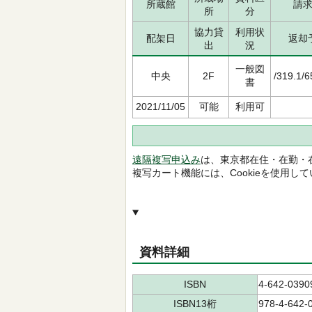
所蔵館
請
所
分
協力貸
利用状
配架日
返却
出
況
一般図
中央
2F
/319.1/
書
2021/11/05
可能
利用可
遠隔複写申込み
は、東京都在住・在勤・
複写カート機能には、Cookieを使用し
資料詳細
ISBN
4-642-0390
ISBN13桁
978-4-642-