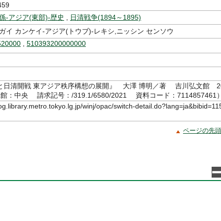
459
係-アジア(東部)-歴史
,
日清戦争(1894～1895)
ガイ カンケイ-アジア(トウブ)-レキシ,ニッシン センソウ
520000
,
510393200000000
と日清開戦 東アジア秩序構想の展開』 大澤 博明／著 吉川弘文館 2
蔵館：中央 請求記号：/319.1/6580/2021 資料コード：7114857461
log.library.metro.tokyo.lg.jp/winj/opac/switch-detail.do?lang=ja&bibid=11
ページの先