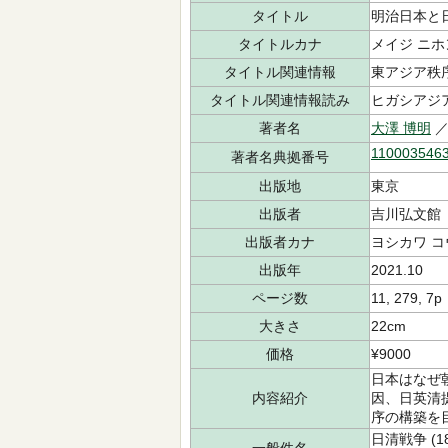
タイトル
明治日本と
タイトルカナ
メイジ ニホ
タイトル関連情報
東アジア秩
タイトル関連情報読み
ヒガシアジア
著者名
大澤 博明
／
110003546
著者名典拠番号
出版地
東京
出版者
吉川弘文館
出版者カナ
ヨシカワ 
出版年
2021.10
ページ数
11, 279, 7p
大きさ
22cm
価格
¥9000
日本はなぜ
内容紹介
因、日英清
序の構築を
日清戦争 (18