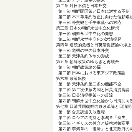
第二節 アジア連帯の模索
第二章 対日不信と日本外交
第一節 朝鮮開国策と日本に対する不信
第二節 不平等条約改正に向けた信頼喚
第三節 外交観と壬午軍乱への対応
第三章 日本の朝鮮永世中立化構想
第一節 朝鮮永世中立化の発想
第二節 朝鮮永世中立化の対清提起
第四章 連続的危機と日英清提携論の浮上
第一節 危機の中の日本外交
第二節 天津条約体制の形成
第五章 朝鮮政策のゆらぎと再統合
第一節 朝鮮政策論の幅
第二節 日本における東アジア政策論
第六章 政策転換
第一節 天津条約第二条の機能不全
第二節 第二次伊藤内閣と日英清提携論
第三節 日英清提携策への反流
第四節 朝鮮永世中立化論から日清共同
第七章 日清共同朝鮮内政改革論と日清開
第一節 合意調達失敗過程
第二節 ロシアの周旋と李鴻章「喪失」
第三節 イギリスの仲介と提携対象変更
第四節 李鴻章の「復帰」と北京政府の