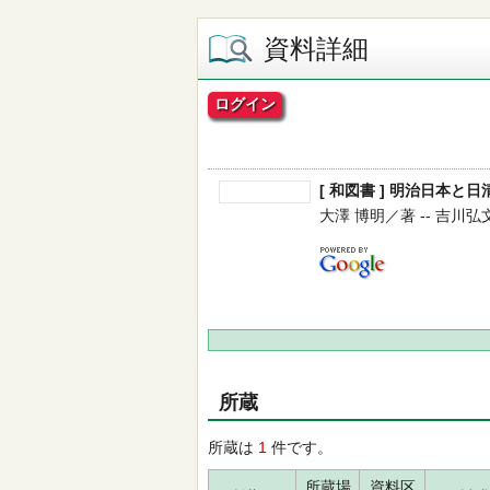
資料詳細
ログイン
[ 和図書 ] 明治日本と
大澤 博明／著 -- 吉川弘文館 -
所蔵
所蔵は
1
件です。
所蔵場
資料区