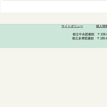
サイトポリシー
個人情
都立中央図書館 〒106-857
都立多摩図書館 〒185-852