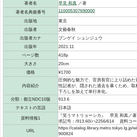
著者名
早見 和真
／著
110005307690000
著者名典拠番号
出版地
東京
出版者
文藝春秋
出版者カナ
ブンゲイ シュンジュウ
出版年
2021.11
ページ数
418p
大きさ
20cm
価格
¥1700
圧倒的な魅力で、官房長官に上り詰めた
内容紹介
性記者が、隠された過去を暴くため、取
下ろしを加えて単行本化。
分類：都立NDC10版
913.6
テキストの言語
日本語
『笑うマトリョーシカ』 早見 和真／著 
資料情報1
求記号：/913.60/ハ2256/614 資料コー
https://catalog.library.metro.tokyo.lg.jp
URL
900824