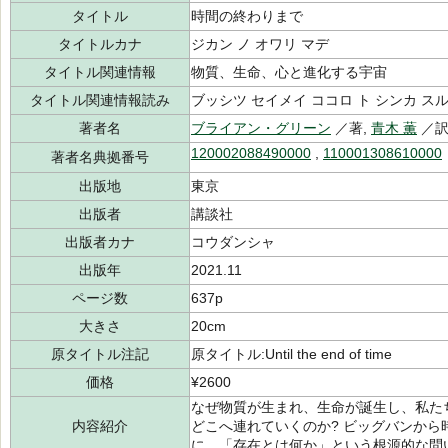
タイトル
時間の終わりまで
タイトルカナ
ジカン ノ オワリ マデ
タイトル関連情報
物質、生命、心と進化する宇宙
タイトル関連情報読み
ブッシツ セイメイ ココロ ト シンカ ス
著者名
ブライアン・グリーン
／著,
青木 薫
／
120002088490000
,
110001308610000
著者名典拠番号
出版地
東京
出版者
講談社
出版者カナ
コウダンシャ
出版年
2021.11
ページ数
637p
大きさ
20cm
原タイトル注記
原タイトル:Until the end of time
価格
¥2600
なぜ物質が生まれ、生命が誕生し、私た
内容紹介
どこへ連れていくのか? ビッグバンか
に、「存在とは何か」という根源的な問