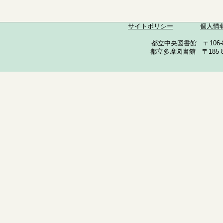
サイトポリシー
個人情
都立中央図書館 〒106-857
都立多摩図書館 〒185-852