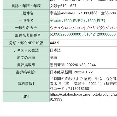
書誌・年譜・年表
文献:p610～627
一般件名
宇宙論-ndlsh-00574083,時間・空間-ndlsh
一般件名
宇宙論
,
時間(物理学)
,
時間(哲学)
一般件名カナ
ウチュウロン,ジカン(ブツリガク),ジカン
510502200000000
,
510424200000000
一般件名典拠番号
分類：都立NDC10版
443.9
テキストの言語
日本語
原文の言語
英語
書評掲載紙
朝日新聞 2022/01/22 2244
書評掲載紙2
日本経済新聞 2022/01/22
『時間の終わりまで 物質、生命、心と進
資料情報1
青木 薫／訳 講談社 2021.11（所蔵館：
料コード：7115018150）
https://catalog.library.metro.tokyo.lg.jp
URL
913399