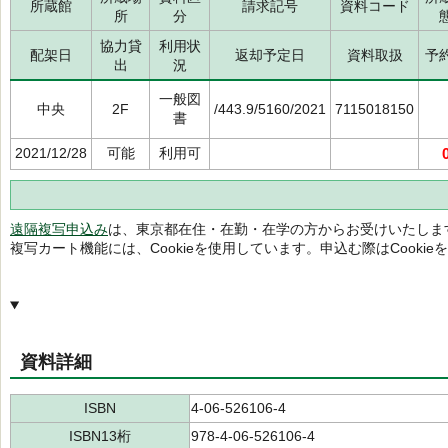
所蔵館
請求記号
資料コード
所
分
協力貸
利用状
配架日
返却予定日
資料取扱
予
出
況
一般図
中央
2F
/443.9/5160/2021
7115018150
書
2021/12/28
可能
利用可
遠隔複写申込み
は、東京都在住・在勤・在学の方からお受けいたしま
複写カート機能には、Cookieを使用しています。申込む際はCooki
資料詳細
ISBN
4-06-526106-4
ISBN13桁
978-4-06-526106-4