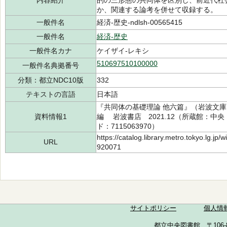
内容紹介
的の三形態の共同体を区別し、前近代社
か、関連する論考を併せて収録する。
一般件名
経済-歴史-ndlsh-00565415
一般件名
経済-歴史
一般件名カナ
ケイザイ-レキシ
510697510100000
一般件名典拠番号
分類：都立NDC10版
332
テキストの言語
日本語
『共同体の基礎理論 他六篇』（岩波文庫 34
資料情報1
編 岩波書店 2021.12（所蔵館：中央 請
ド：7115063970）
https://catalog.library.metro.tokyo.lg.jp
URL
920071
サイトポリシー
個人情
都立中央図書館 〒106-857