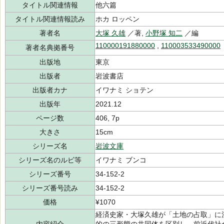
タイトル関連情報
他六篇
タイトル関連情報読み
ホカ ロッペン
著者名
大塚 久雄
／著,
小野塚 知二
／編
110000191880000
,
110003533490000
著者名典拠番号
出版地
東京
出版者
岩波書店
出版者カナ
イワナミ ショテン
出版年
2021.12
ページ数
406, 7p
大きさ
15cm
シリーズ名
岩波文庫
シリーズ名のルビ等
イワナミ ブンコ
シリーズ番号
34-152-2
シリーズ番号読み
34-152-2
価格
¥1070
経済史家・大塚久雄が「土地の占取」に