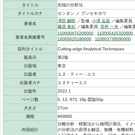
タイトル
先端の分析法
タイトルカナ
センタン ノ ブンセキホウ
澤田 嗣郎
／監修,
小澤 岳昌
／編集委員,
著者名
藤浪 眞紀
／編集委員,
宮村 一夫
／編集
110000475200000
,
110005425320000
著者名典拠番号
10005625180000
,
110003739590000
並列タイトル
Cutting‐edge Analytical Techniques
版表示
第2版
出版地
東京
出版者
エヌ・ティー・エス
出版者カナ
エヌティーエス
出版年
2022.1
ページ数
5, 13, 973, 18p 図版56p
大きさ
27cm
価格
¥69000
分離分析・精製法から物理計測法、イメ
内容紹介
の分析法の原理を解説。無機・有機材料