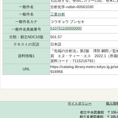
も記述する。巻頭にカラー口絵、巻末に
一般件名
分析化学-ndlsh-00561030
一般件名
工業分析
一般件名カナ
コウギョウ ブンセキ
510761100000000
一般件名典拠番号
分類：都立NDC10版
501.57
テキストの言語
日本語
『先端の分析法』第2版 澤田 嗣郎／監修,
資料情報1
員 エヌ・ティー・エス 2022.1（所蔵館：
資料コード：7115216792）
https://catalog.library.metro.tokyo.lg.jp
URL
924956
サイトポリシー
個人情
都立中央図書館 〒106-857
都立多摩図書館 〒185-852