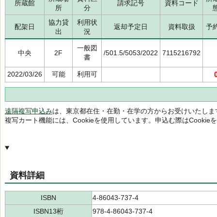
所蔵館
請求記号
資料コード
所
分
協力貸
利用状
配架日
返却予定日
資料取扱
予
出
況
一般図
中央
2F
/501.5/5053/2022
7115216792
書
2022/03/26
可能
利用可
遠隔複写申込み
は、東京都在住・在勤・在学の方からお受けいたしま
複写カート機能には、Cookieを使用しています。申込む際はCooki
資料詳細
ISBN
4-86043-737-4
ISBN13桁
978-4-86043-737-4