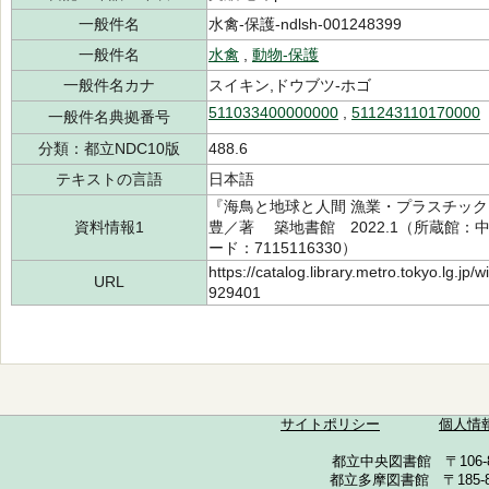
一般件名
水禽-保護-ndlsh-001248399
一般件名
水禽
,
動物-保護
一般件名カナ
スイキン,ドウブツ-ホゴ
511033400000000
,
511243110170000
一般件名典拠番号
分類：都立NDC10版
488.6
テキストの言語
日本語
『海鳥と地球と人間 漁業・プラスチッ
資料情報1
豊／著 築地書館 2022.1（所蔵館：中央 
ード：7115116330）
https://catalog.library.metro.tokyo.lg.jp
URL
929401
サイトポリシー
個人情
都立中央図書館 〒106-857
都立多摩図書館 〒185-852