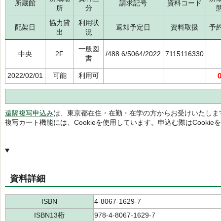
所蔵館
請求記号
資料コード
所
分
協力貸
利用状
配架日
返却予定日
資料取扱
予
出
況
一般図
中央
2F
/488.6/5064/2022
7115116330
書
2022/02/01
可能
利用可
遠隔複写申込み
は、東京都在住・在勤・在学の方からお受けいたしま
複写カート機能には、Cookieを使用しています。申込む際はCooki
資料詳細
ISBN
4-8067-1629-7
ISBN13桁
978-4-8067-1629-7