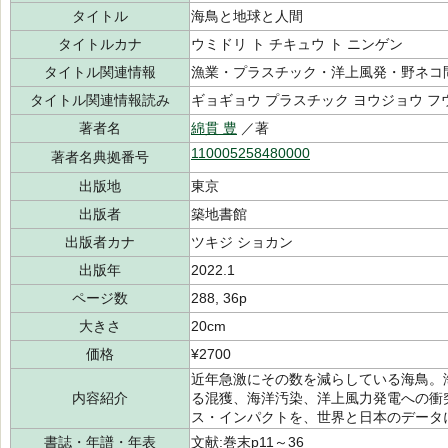
タイトル
海鳥と地球と人間
タイトルカナ
ウミドリ ト チキュウ ト ニンゲン
タイトル関連情報
漁業・プラスチック・洋上風発・野ネコ
タイトル関連情報読み
ギョギョウ プラスチック ヨウジョウ フ
著者名
綿貫 豊
／著
110005258480000
著者名典拠番号
出版地
東京
出版者
築地書館
出版者カナ
ツキジ ショカン
出版年
2022.1
ページ数
288, 36p
大きさ
20cm
価格
¥2700
近年急激にその数を減らしている海鳥。
内容紹介
る混獲、海洋汚染、洋上風力発電への衝
ス・インパクトを、世界と日本のデータ
書誌・年譜・年表
文献:巻末p11～36