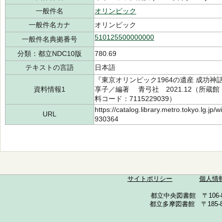
一般件名
オリンピック
一般件名カナ
オリンピック
510125500000000
一般件名典拠番号
分類：都立NDC10版
780.69
テキストの言語
日本語
『東京オリンピック1964の遺産 成功神
資料情報1
享子／編著 青弓社 2021.12（所蔵館：中
料コード：7115229039）
https://catalog.library.metro.tokyo.lg.jp
URL
930364
サイトポリシー
個人情
都立中央図書館 〒106-857
都立多摩図書館 〒185-852