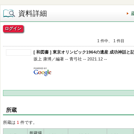
資料詳細
ログイン
1 件中、 1 件目
[ 和図書 ] 東京オリンピック1964の遺産 成功神話
坂上 康博／編著 -- 青弓社 -- 2021.12 --
所蔵
所蔵は
1
件です。
所蔵場