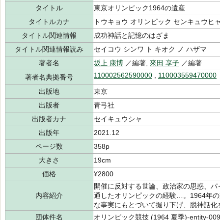
タイトル
東京オリンピック1964の遺産
タイトルカナ
トウキョウ オリンピック センキュウヒャ
タイトル関連情報
成功神話と記憶のはざま
タイトル関連情報読み
セイコウ シンワ ト キオク ノ ハザマ
著者名
坂上 康博
／編著,
來田 享子
／編著
110002562590000
,
110003559470000
著者名典拠番号
出版地
東京
出版者
青弓社
出版者カナ
セイキュウシャ
出版年
2021.12
ページ数
358p
大きさ
19cm
価格
¥2800
開催に反対する世論、政治家の思惑、パ
内容紹介
通したオリンピックの経験…。1964年
な事実にもとづいて掘り下げ、脱神話化
団体件名
オリンピック競技 (1964 夏季)-entity-009