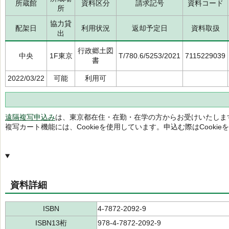
所蔵館
資料区分
請求記号
資料コード
所
協力貸
配架日
利用状況
返却予定日
資料取扱
出
行政郷土図
中央
1F東京
T/780.6/5253/2021
7115229039
書
2022/03/22
可能
利用可
遠隔複写申込み
は、東京都在住・在勤・在学の方からお受けいたしま
複写カート機能には、Cookieを使用しています。申込む際はCooki
資料詳細
ISBN
4-7872-2092-9
ISBN13桁
978-4-7872-2092-9