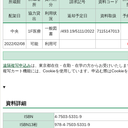
所蔵館
請求記号
資料コード
所
分
協力貸
利用状
配架日
返却予定日
資料取扱
予
出
況
一般図
中央
1F医療
/493.19/5111/2022
7115147013
書
2022/02/08
可能
利用可
遠隔複写申込み
は、東京都在住・在勤・在学の方からお受けいたしま
複写カート機能には、Cookieを使用しています。申込む際はCooki
資料詳細
ISBN
4-7503-5331-9
ISBN13桁
978-4-7503-5331-9