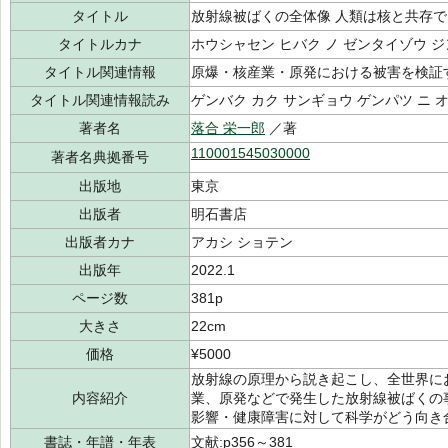
タイトル
放射線被ばくの全体像 人類は核と共存
タイトルカナ
ホウシャセン ヒバク ノ ゼンタイゾウ ジ
タイトル関連情報
原爆・核産業・原発における被害を検証
タイトル関連情報読み
ゲンバク カク サンギョウ ゲンパツ ニ 
著者名
落合 栄一郎
／著
110001545030000
著者名典拠番号
出版地
東京
出版者
明石書店
出版者カナ
アカシ ショテン
出版年
2022.1
ページ数
381p
大きさ
22cm
価格
¥5000
放射線の原理から説き起こし、全世界に
内容紹介
業、原発などで発生した放射線被ばくの
影響・健康障害に対して科学がどう向き
書誌・年譜・年表
文献:p356～381