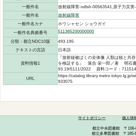
一般件名
放射線障害-ndlsh-00563541,原子力災害-nd
一般件名
放射線障害
一般件名カナ
ホウシャセン ショウガイ
511385200000000
一般件名典拠番号
分類：都立NDC10版
493.195
テキストの言語
日本語
『放射線被ばくの全体像 人類は核と共存
資料情報1
を検証する』 落合 栄一郎／著 明石書店
93.19/5111/2022 資料コード：71151
https://catalog.library.metro.tokyo.lg.jp
URL
933075
サイトポリシー
個人情
都立中央図書館 〒106-857
都立多摩図書館 〒185-852